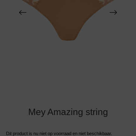
Grote maten lingerie
Strandkleding
Slipdress
Algemene voorwaarden
BH Zonder 
Short
Bestsellers
Grote maten badmode
Sport BH
Bruidslingerie
Badmode met glitter
Voeding BH
Naadloos ondergoed
Badmode met structuur stof
Zwarte badmode
Mey Amazing string
Dit product is nu niet op voorraad en niet beschikbaar.