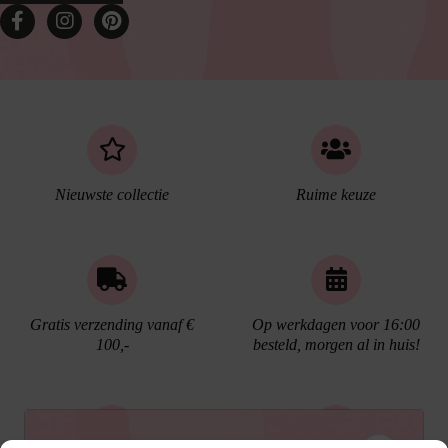
Nieuwste collectie
Ruime keuze
Gratis verzending vanaf €
Op werkdagen voor 16:00
100,-
besteld, morgen al in huis!