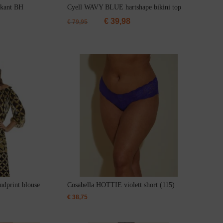
kant BH
Cyell WAVY BLUE hartshape bikini top
€
39,98
€
79,95
udprint blouse
Cosabella HOTTIE violett short (115)
€
38,75