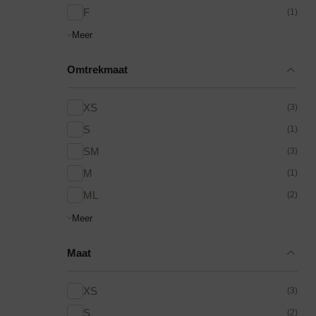
F
(1)
Meer
Tankini top
Omtrekmaat
XS
(3)
S
(1)
SM
(3)
M
(1)
ML
(2)
Meer
Maat
XS
(3)
S
(2)