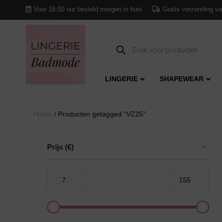
Voor 16:00 uur besteld morgen in huis
Gratis verzending va
Producten
zoeken
LINGERIE
SHAPEWEAR
Home
/ Producten getagged “VZ25”
Prijs
(€)