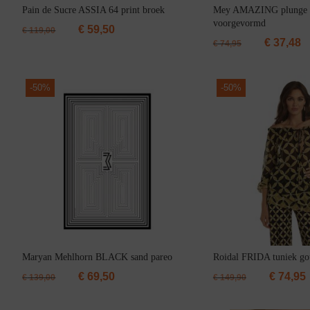
Pain de Sucre ASSIA 64 print broek
Mey AMAZING plunge 
Jarratel
voorgevormd
€
59,50
€
119,00
€
37,48
€
74,95
-
50%
-
50%
Huispak
Maryan Mehlhorn BLACK sand pareo
Roidal FRIDA tuniek go
€
69,50
€
74,95
€
139,00
€
149,90
Grote maten lingerie