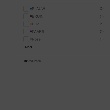
BLAUW
(5)
BRUIN
(3)
Huid
(4)
PAARS
(3)
Rose
(1)
Meer
18
producten
Bikini top
terug
Alle Bikini’s
Bikini Top