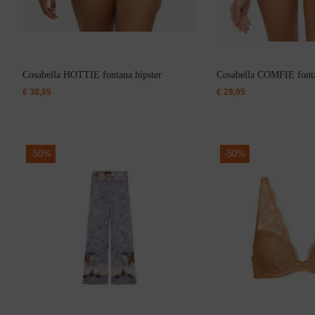
Body
Cosabella HOTTIE fontana hipster
Cosabella COMFIE fonta
€
38,95
€
28,95
Badjassen
-
50%
-
50%