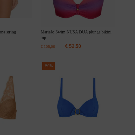
na string
MarieJo Swim NUSA DUA plunge bikini
top
€
52,50
€
105,00
-
50%