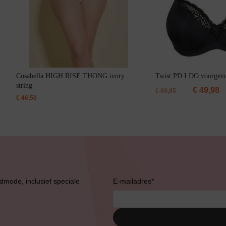
Cosabella HIGH RISE THONG ivory
Twist PD I DO voorgev
string
€
49,98
€
99,95
€
46,50
Bruidslingerie
admode, inclusief speciale
E-mailadres
*