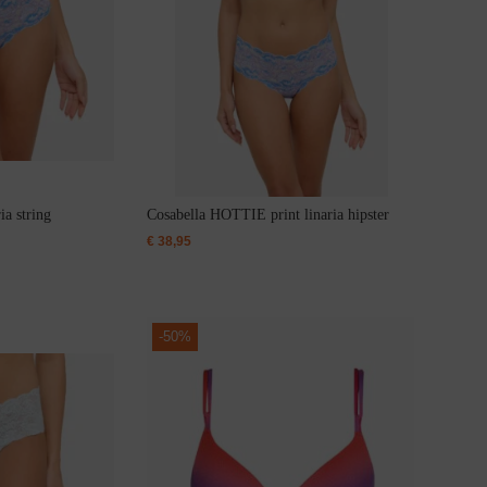
a string
Cosabella HOTTIE print linaria hipster
€
38,95
-
50%