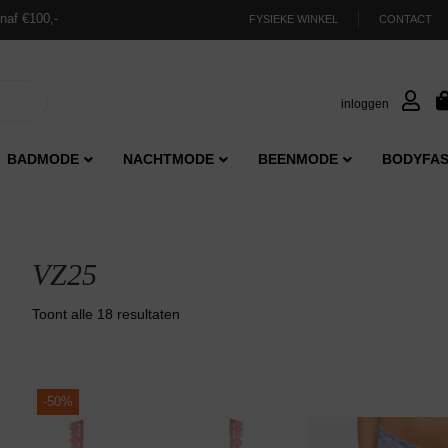
naf €100,-
FYSIEKE WINKEL
CONTACT
inloggen
BADMODE
NACHTMODE
BEENMODE
BODYFAS
VZ25
Gesorteerd
Toont alle 18 resultaten
op
nieuwste
-
50%