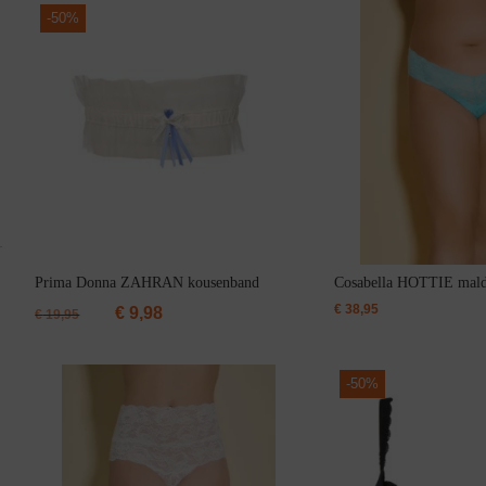
-
50%
Slipdress
Prima Donna ZAHRAN kousenband
Cosabella HOTTIE maldi
€
38,95
€
9,98
€
19,95
-
50%
Bestsellers