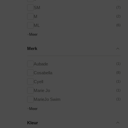
SM
(7)
M
(2)
ML
(6)
Meer
Merk
Aubade
(1)
Cosabella
(8)
Cyell
(1)
Marie Jo
(1)
MarieJo Swim
(1)
Meer
Kleur