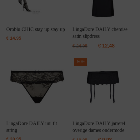
Oroblu CHIC stay-up stay-up
LingaDore DAILY chemise
satin slipdress
€
14,95
€
12,48
€
24,95
-
50%
LingaDore DAILY uni fit
LingaDore DAILY jarretel
string
overige dames ondermode
€
20,95
€
9,98