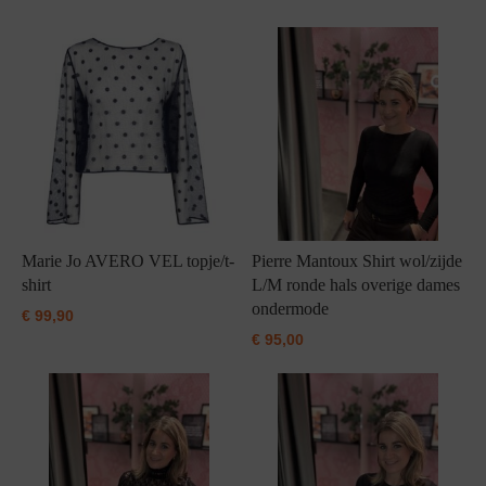
Grote maten lingerie
Strandkleding
Slipdress
Algemene voorwaarden
BH Zonder 
Short
Bestsellers
Grote maten badmode
Sport BH
Bruidslingerie
Badmode met glitter
Voeding BH
Naadloos ondergoed
Badmode met structuur stof
Zwarte badmode
Marie Jo AVERO VEL topje/t-
Pierre Mantoux Shirt wol/zijde
shirt
L/M ronde hals overige dames
ondermode
€
99,90
€
95,00