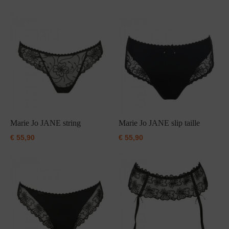
Grote maten lingerie
Strandkleding
Slipdress
Algemene voorwaarden
BH Zonder 
Short
Bestsellers
Grote maten badmode
Sport BH
Bruidslingerie
Badmode met glitter
Voeding BH
Naadloos ondergoed
Badmode met structuur stof
Zwarte badmode
Marie Jo JANE string
Marie Jo JANE slip taille
€
55,90
€
55,90