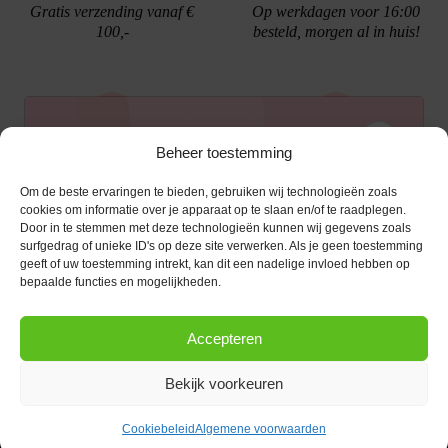
Gratis verzending vanaf €
Op werkdagen voor 16:00
100,-
besteld, morgen al in huis!
Ontvang €10,- korting
Beheer toestemming
Gratis cadeau verpakking
Bellen kan!
Om de beste ervaringen te bieden, gebruiken wij technologieën zoals
Schrijf je in voor de nieuwsbrief en ontvang een
cookies om informatie over je apparaat op te slaan en/of te raadplegen.
Door in te stemmen met deze technologieën kunnen wij gegevens zoals
kortingscode van €10,- op je volgende bestelling.
surfgedrag of unieke ID's op deze site verwerken. Als je geen toestemming
geeft of uw toestemming intrekt, kan dit een nadelige invloed hebben op
KLANTENSERVICE
E-mailadres
*
bepaalde functies en mogelijkheden.
OPENINGSTIJDEN
Klantenservice
Accepteren
Afspraak maken
AANMELDEN
CONTACT
Contact
Bekijk voorkeuren
maandag
13:00 - 17:30
Bestel procedure
Diezerstraat 116
Copyright © 2026 |
webshop door Advice
.
Dinsdag
10:00 - 17:30
8011 RL Zwolle
Betaalmogelijkheden
Cookiebeleid
Algemene voorwaarden
Woensdag
10:00 - 17:30