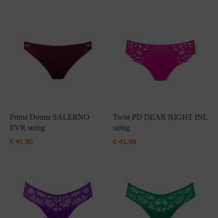
Grote maten lingerie
Strandkleding
Slipdress
Algemene voorwaarden
BH Zonder 
Short
Bestsellers
Grote maten badmode
Sport BH
Bruidslingerie
Badmode met glitter
Voeding BH
Naadloos ondergoed
Badmode met structuur stof
Zwarte badmode
Prima Donna SALERNO
Twist PD DEAR NIGHT INL
EVR string
string
€
41,90
€
41,90