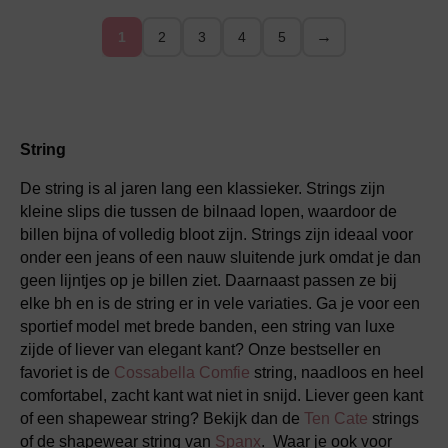
→
1
2
3
4
5
String
De string is al jaren lang een klassieker. Strings zijn
kleine slips die tussen de bilnaad lopen, waardoor de
billen bijna of volledig bloot zijn. Strings zijn ideaal voor
onder een jeans of een nauw sluitende jurk omdat je dan
geen lijntjes op je billen ziet. Daarnaast passen ze bij
elke bh en is de string er in vele variaties. Ga je voor een
sportief model met brede banden, een string van luxe
zijde of liever van elegant kant? Onze bestseller en
favoriet is de
Cossabella Comfie
string, naadloos en heel
comfortabel, zacht kant wat niet in snijd. Liever geen kant
of een shapewear string? Bekijk dan de
Ten Cate
strings
of de shapewear string van
Spanx
. Waar je ook voor