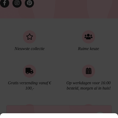
Nieuwste collectie
Ruime keuze
Gratis verzending vanaf €
Op werkdagen voor 16:00
100,-
besteld, morgen al in huis!
Ontvang €10,- korting