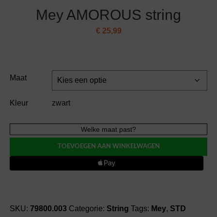
Mey AMOROUS string
€
25,99
Maat
Kleur
zwart
Mey
Welke maat past?
AMOROUS
TOEVOEGEN AAN WINKELWAGEN
string
aantal
SKU:
79800.003
Categorie:
String
Tags:
Mey
,
STD