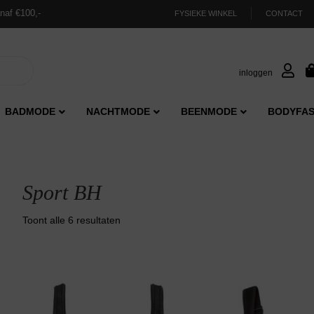
naf €100,-
FYSIEKE WINKEL
CONTACT
inloggen
BADMODE
NACHTMODE
BEENMODE
BODYFAS
Sport BH
Gesorteerd
Toont alle 6 resultaten
op
nieuwste