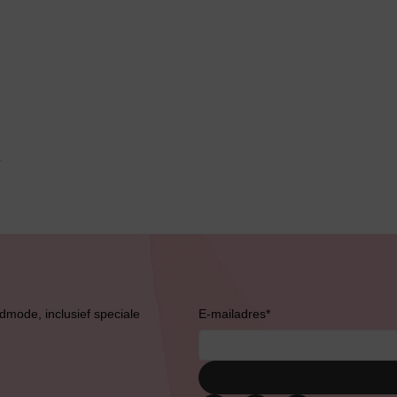
Grote maten lingerie
Slipdress
Bestsellers
admode, inclusief speciale
E-mailadres
*