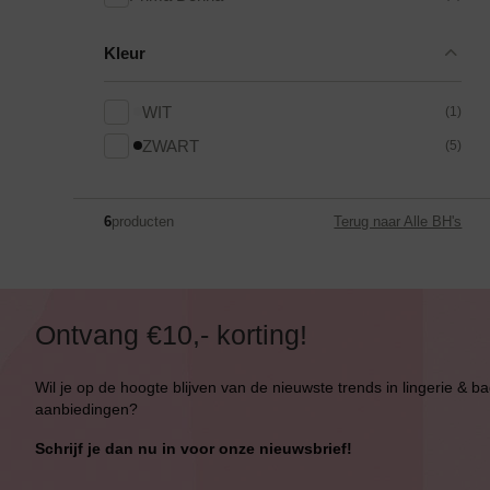
Kleur
WIT
(1)
ZWART
(5)
6
producten
Terug naar Alle BH's
Bikini top
terug
Ontvang €10,- korting!
Alle Bikini’s
Wil je op de hoogte blijven van de nieuwste trends in lingerie & b
Bikini Top
aanbiedingen?
Bikini Push-Up
Schrijf je dan nu in voor onze nieuwsbrief!
Bikini Met Beugel