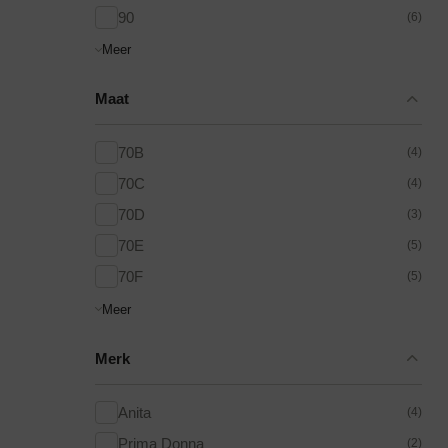
90
(6)
Meer
Maat
70B
(4)
70C
(4)
70D
(3)
70E
(5)
70F
(5)
Meer
Merk
Anita
(4)
Prima Donna
(2)