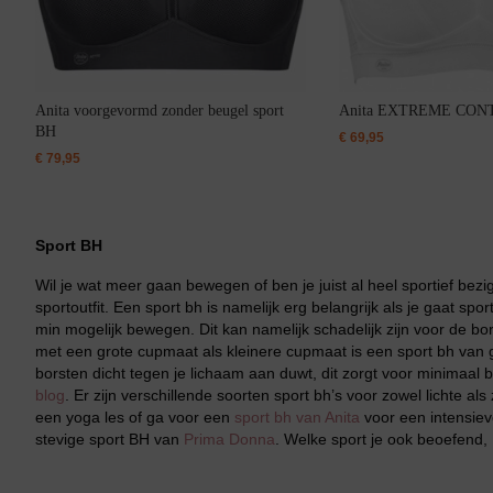
Badjassen
Anita voorgevormd zonder beugel sport
Anita EXTREME CONT
BH
€
69,95
€
79,95
Jarratel
Sport BH
Wil je wat meer gaan bewegen of ben je juist al heel sportief bez
sportoutfit. Een sport bh is namelijk erg belangrijk als je gaat spo
min mogelijk bewegen. Dit kan namelijk schadelijk zijn voor de 
met een grote cupmaat als kleinere cupmaat is een sport bh van g
borsten dicht tegen je lichaam aan duwt, dit zorgt voor minimaal 
Huispak
blog
. Er zijn verschillende soorten sport bh’s voor zowel lichte a
een yoga les of ga voor een
sport bh van Anita
voor een intensiev
stevige sport BH van
Prima Donna
. Welke sport je ook beoefend, L