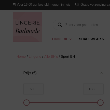
Voor 16:00 uur besteld morgen in huis
Gratis verzending va
Producten
zoeken
LINGERIE
SHAPEWEAR
Home
/
Lingerie
/
Alle BH's
/ Sport BH
Prijs
(€)