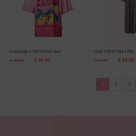
Bestsellers
Goldbergh LOREDANA shirt
Cyell CHEETHA CHIC k
€
99,00
€
59,98
€
165,00
€
119,95
1
2
3
Bruidslingerie