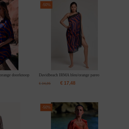
-
50%
orange doorknoop
Davidbeach IRMA bleu/orange pareo
€
17,48
€
34,95
-
50%