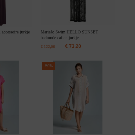
accessoire jurkje
MarieJo Swim HELLO SUNSET
badmode caftan jurkje
€
73,20
€
122,00
-
50%