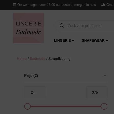
Op werkdagen voor 16:00 uur besteld, morgen in huis
Grati
Producten
zoeken
LINGERIE
SHAPEWEAR
Home
/
Badmode
/ Strandkleding
Prijs
(€)