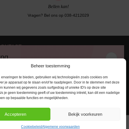
Bellen kan!
Vragen? Bel ons op 038-4212029
CONTACT
iezerstraat 116
ing
011 RL Zwolle
Beheer toestemming
:
038-4212029
 en ontvang een kortingscode van
:
info@lingerie-badmode.nl
ervaringen te bieden, gebruiken wij technologieën zoals cookies om
ver je apparaat op te slaan en/of te raadplegen. Door in te stemmen met deze
n kunnen wij gegevens zoals surfgedrag of unieke ID's op deze site
ls je geen toestemming geeft of uw toestemming intrekt, kan dit een nadelige
ben op bepaalde functies en mogelijkheden.
AANMELDEN
Accepteren
Bekijk voorkeuren
Cookiebeleid
Algemene voorwaarden