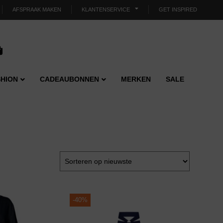
AFSPRAAK MAKEN
KLANTENSERVICE
GET INSPIRED
HION
CADEAUBONNEN
MERKEN
SALE
-
40%