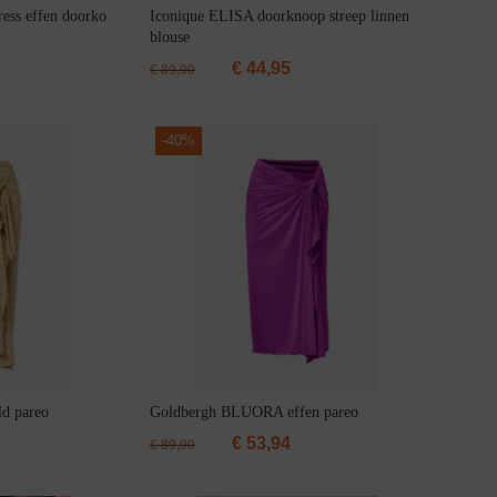
ess effen doorko
Iconique ELISA doorknoop streep linnen
blouse
€
44,95
€
89,90
-
40%
d pareo
Goldbergh BLUORA effen pareo
€
53,94
€
89,90