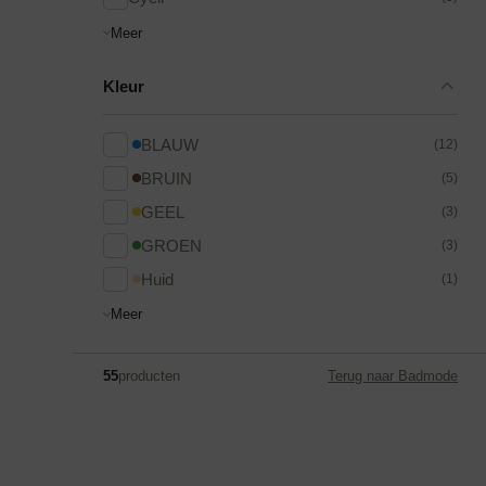
Meer
Kleur
BLAUW
(12)
BRUIN
(5)
GEEL
(3)
GROEN
(3)
Huid
(1)
Meer
55
producten
Terug naar Badmode