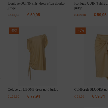
Iconique QUINN shirt dress effen doorko
Iconique QUINN shirt dr
jurkje
jurkje
Jarratel
€
59,95
€
59,95
€
119,90
€
119,90
-
40%
-
40%
Huispak
Goldbergh LEONE dress gold jurkje
Goldbergh BLUORA gol
€
77,94
€
59,34
€
129,90
€
98,90