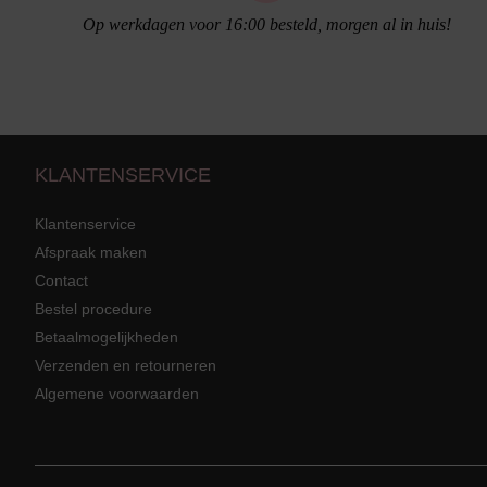
Op werkdagen voor 16:00 besteld, morgen al in huis!
KLANTENSERVICE
Klantenservice
Afspraak maken
Contact
Bestel procedure
Strandkleding
terug
Grote mat
Betaalmogelijkheden
Badmode met structuur stof
Zwarte ba
Alle Strandkleding
Verzenden en retourneren
Algemene voorwaarden
Tuniek En Blouses
Strandjurk
Rokken En Broeken