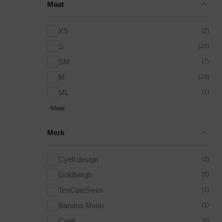
Maat
XS
(2)
Tankini top
S
(20)
SM
(7)
M
(28)
ML
(1)
Meer
Merk
Cyell design
(2)
Goldbergh
(5)
TenCateSwim
(1)
Banana Moon
(1)
Cyell
(5)