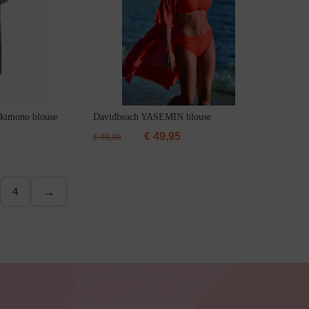
imono blouse
Davidbeach YASEMIN blouse
€
49,95
€
99,90
→
4