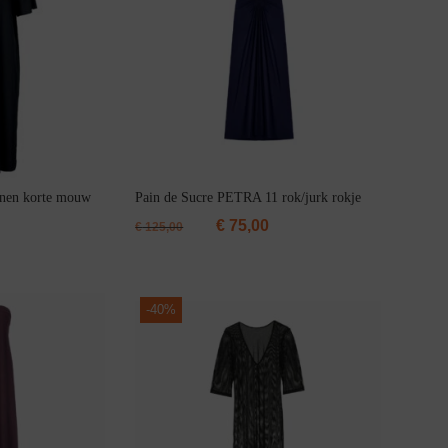
nen korte mouw
Pain de Sucre PETRA 11 rok/jurk rokje
€
75,00
€
125,00
-
40%