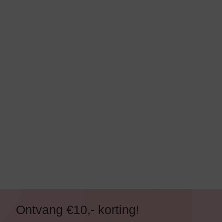
Alle Bikini’s
Bikini Top
Bikini Push-Up
Bikini Met Beugel
Ontvang €10,- korting!