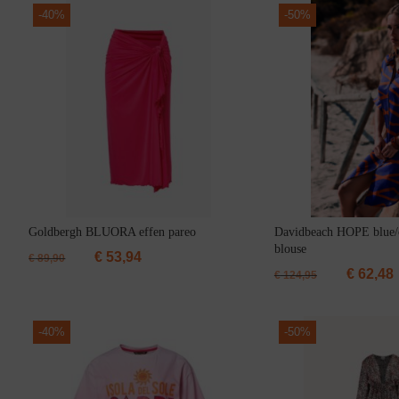
-
40%
-
50%
Grote maten lingerie
Goldbergh BLUORA effen pareo
Davidbeach HOPE blue/
blouse
€
53,94
Slipdress
€
89,90
€
62,48
€
124,95
-
40%
-
50%