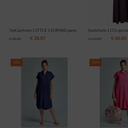
Body
TenCateSwim LITTLE LEOPARD pareo
SardaSwim LITA special 
€
26,97
€
66,00
€
44,95
€
110,00
Badjassen
-
50%
-
50%