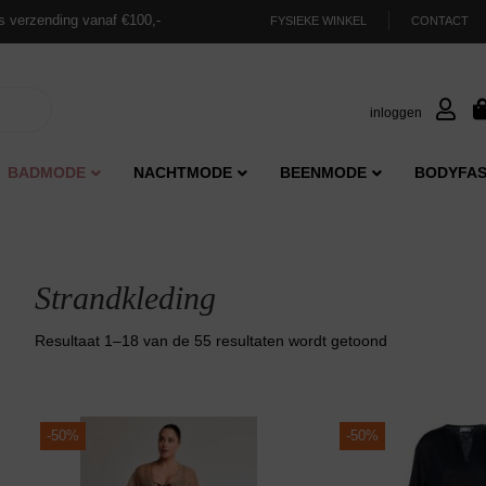
s verzending vanaf €100,-
FYSIEKE WINKEL
CONTACT
inloggen
BADMODE
NACHTMODE
BEENMODE
BODYFAS
Strandkleding
Gesorteerd
Resultaat 1–18 van de 55 resultaten wordt getoond
op
nieuwste
-
50%
-
50%