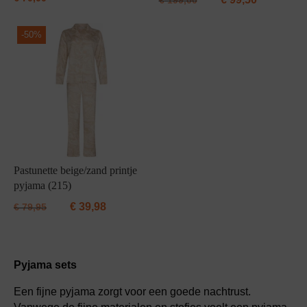
€
199,00
-
50%
Pastunette beige/zand printje
pyjama (215)
€
39,98
€
79,95
Pyjama sets
Een fijne pyjama zorgt voor een goede nachtrust.