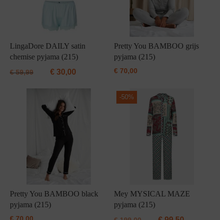
LingaDore DAILY satin
Pretty You BAMBOO grijs
chemise pyjama (215)
pyjama (215)
€
70,00
€
30,00
€
59,99
-
50%
Pretty You BAMBOO black
Mey MYSICAL MAZE
pyjama (215)
pyjama (215)
€
70,00
€
99,50