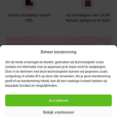
Gratis verzending vanaf €
Op werkdagen voor 16:00
100,-
besteld, morgen al in huis!
Ontvang €10,- korting
Beheer toestemming
Gratis cadeau verpakking
Bellen kan!
Om de beste ervaringen te bieden, gebruiken wij technologieën zoals
Schrijf je in voor de nieuwsbrief en ontvang een
cookies om informatie over je apparaat op te slaan en/of te raadplegen.
Door in te stemmen met deze technologieën kunnen wij gegevens zoals
kortingscode van €10,- op je volgende bestelling.
surfgedrag of unieke ID's op deze site verwerken. Als je geen toestemming
geeft of uw toestemming intrekt, kan dit een nadelige invloed hebben op
KLANTENSERVICE
E-mailadres
*
bepaalde functies en mogelijkheden.
OPENINGSTIJDEN
Klantenservice
Accepteren
Afspraak maken
AANMELDEN
CONTACT
Contact
Bekijk voorkeuren
maandag
13:00 - 17:30
Bestel procedure
Diezerstraat 116