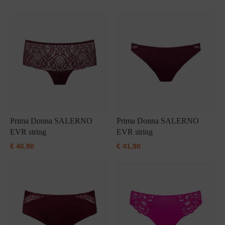
Grote maten lingerie
Strandkleding
Slipdress
Algemene voorwaarden
BH Zonder 
Short
Bestsellers
Grote maten badmode
Sport BH
Bruidslingerie
Badmode met glitter
Voeding BH
Naadloos ondergoed
Badmode met structuur stof
Zwarte badmode
Prima Donna SALERNO
Prima Donna SALERNO
EVR string
EVR string
€
46,90
€
41,90