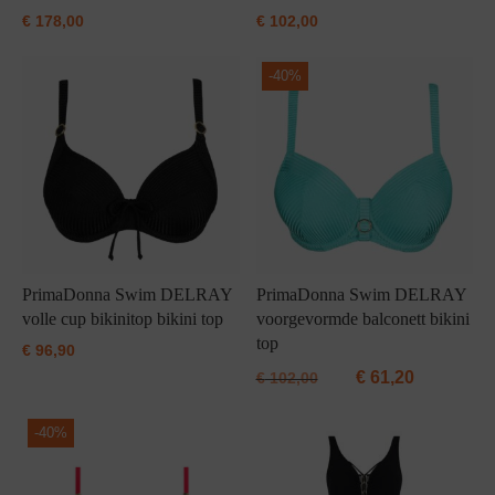
€
178,00
€
102,00
-
40%
PrimaDonna Swim DELRAY
PrimaDonna Swim DELRAY
volle cup bikinitop bikini top
voorgevormde balconett bikini
top
€
96,90
€
61,20
€
102,00
-
40%