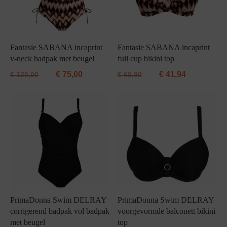
Fantasie SABANA incaprint
Fantasie SABANA incaprint
v-neck badpak met beugel
full cup bikini top
€
75,00
€
41,94
€
125,00
€
69,90
PrimaDonna Swim DELRAY
PrimaDonna Swim DELRAY
corrigerend badpak vol badpak
voorgevormde balconett bikini
met beugel
top