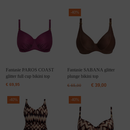
Grote maten lingerie
Strandkleding
Slipdress
Algemene voorwaarden
BH Zonder 
Short
-
40%
Bestsellers
Grote maten badmode
Sport BH
Bruidslingerie
Badmode met glitter
Voeding BH
Naadloos ondergoed
Badmode met structuur stof
Zwarte badmode
Fantasie PAROS COAST
Fantasie SABANA glitter
glitter full cup bikini top
plunge bikini top
€
69,95
€
39,00
€
65,00
-
40%
-
40%