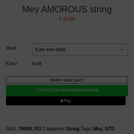
Mey AMOROUS string
€
25,99
Maat
Kleur
huid
Mey
Welke maat past?
AMOROUS
TOEVOEGEN AAN WINKELWAGEN
string
aantal
SKU:
79800.703
Categorie:
String
Tags:
Mey
,
STD