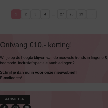
→
1
2
3
4
…
27
28
29
Ontvang €10,- korting!
Wil je op de hoogte blijven van de nieuwste trends in lingerie &
badmode, inclusief speciale aanbiedingen?
Schrijf je dan nu in voor onze nieuwsbrief!
E-mailadres
*
AANMELDEN