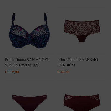
Grote maten lingerie
Strandkleding
Slipdress
Algemene voorwaarden
BH Zonder 
Short
Bestsellers
Grote maten badmode
Sport BH
Bruidslingerie
Badmode met glitter
Voeding BH
Naadloos ondergoed
Badmode met structuur stof
Zwarte badmode
Prima Donna SAN ANGEL
Prima Donna SALERNO
WBL BH met beugel
EVR string
€
112,00
€
46,90