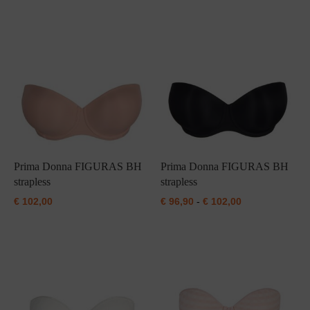
Grote maten lingerie
Strandkleding
Slipdress
Algemene voorwaarden
BH Zonder 
Short
Bestsellers
Grote maten badmode
Sport BH
Bruidslingerie
Badmode met glitter
Voeding BH
Naadloos ondergoed
Badmode met structuur stof
Zwarte badmode
Prima Donna FIGURAS BH
Prima Donna FIGURAS BH
strapless
strapless
Prijsklasse:
€
102,00
€
96,90
-
€
102,00
€ 96,90
tot
€ 102,00