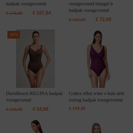
badpak voorgevormd
voorgevormd triangel b
badpak voorgevormd
€
107,94
€
179,90
€
72,00
€
120,00
-
50%
Davidbeach REGINA badpak
Gottex effen wine v-hals strik
voorgevormd
oversg badpak voorgevormd
€
149,95
€
54,98
€
109,95