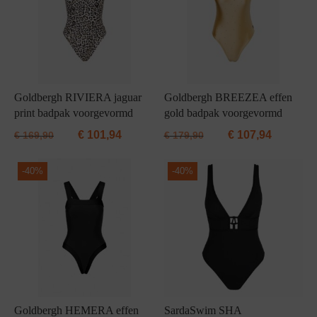
Goldbergh RIVIERA jaguar
Goldbergh BREEZEA effen
print badpak voorgevormd
gold badpak voorgevormd
€
101,94
€
107,94
€
169,90
€
179,90
-
40%
-
40%
Goldbergh HEMERA effen
SardaSwim SHA