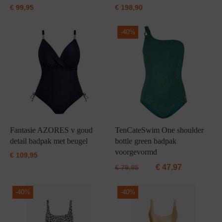
€
99,95
€
198,90
-
40%
Fantasie AZORES v goud
TenCateSwim One shoulder
detail badpak met beugel
bottle green badpak
voorgevormd
€
109,95
€
47,97
€
79,95
-
40%
-
40%