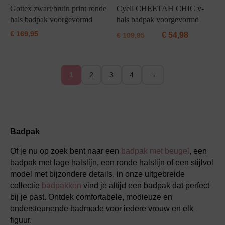
Gottex zwart/bruin print ronde
Cyell CHEETAH CHIC v-
hals badpak voorgevormd
hals badpak voorgevormd
€
169,95
€
54,98
€
109,95
→
1
2
3
4
Badpak
Of je nu op zoek bent naar een
badpak met beugel
, een
badpak met lage halslijn, een ronde halslijn of een stijlvol
model met bijzondere details, in onze uitgebreide
collectie
badpakken
vind je altijd een badpak dat perfect
bij je past. Ontdek comfortabele, modieuze en
ondersteunende badmode voor iedere vrouw en elk
figuur.