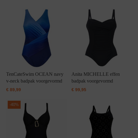
Grote maten lingerie
Strandkleding
Slipdress
Algemene voorwaarden
BH Zonder 
Short
Bestsellers
Grote maten badmode
Sport BH
Bruidslingerie
Badmode met glitter
Voeding BH
Naadloos ondergoed
Badmode met structuur stof
Zwarte badmode
TenCateSwim OCEAN navy
Anita MICHELLE effen
v-neck badpak voorgevormd
badpak voorgevormd
€
89,99
€
99,95
-
40%