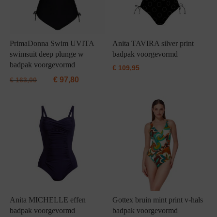
PrimaDonna Swim UVITA
Anita TAVIRA silver print
swimsuit deep plunge w
badpak voorgevormd
badpak voorgevormd
€
109,95
€
97,80
€
163,00
Anita MICHELLE effen
Gottex bruin mint print v-hals
badpak voorgevormd
badpak voorgevormd