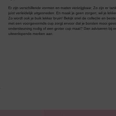
Er zijn verschillende vormen en maten verkrijgbaar. Zo zijn er tan
juist verleidelijk uitgesneden. En maak je geen zorgen; wil je le
Zo wordt ook je buik lekker bruin! Bekijk snel de collectie en best
met een voorgevormde cup zorgt ervoor dat je borsten mooi gevorm
ondersteuning nodig of een groter cup maat? Dan adviseren bij ee
uiteenlopende merken aan.
Jarratel
Huispak
Grote maten lingerie