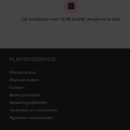
Op werkdagen voor 16:00 besteld, morgen al in huis!
Naadloos ondergoed
KLANTENSERVICE
Klantenservice
Afspraak maken
Contact
Bestel procedure
Strandkleding
terug
Grote mat
Betaalmogelijkheden
Badmode met structuur stof
Zwarte ba
Alle Strandkleding
Verzenden en retourneren
Algemene voorwaarden
Tuniek En Blouses