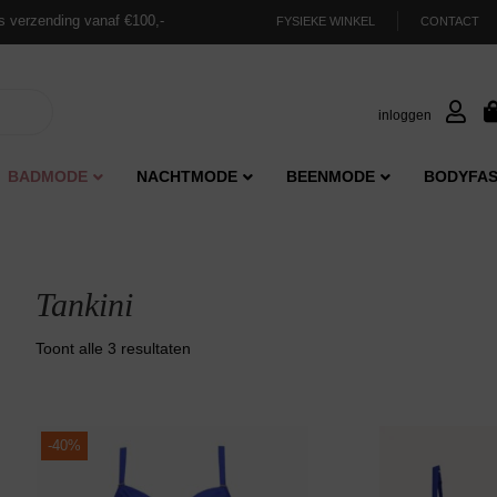
s verzending vanaf €100,-
FYSIEKE WINKEL
CONTACT
inloggen
BADMODE
NACHTMODE
BEENMODE
BODYFAS
Tankini
Gesorteerd
Toont alle 3 resultaten
op
nieuwste
-
40%