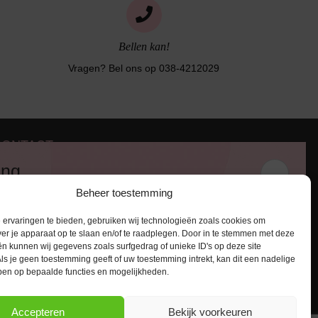
Bellen kan!
Vragen? Bel ons op 038-4212029
CONTACT
iezerstraat 116
ing
011 RL Zwolle
Beheer toestemming
:
038-4212029
 en ontvang een kortingscode van
:
info@lingerie-badmode.nl
ervaringen te bieden, gebruiken wij technologieën zoals cookies om
ver je apparaat op te slaan en/of te raadplegen. Door in te stemmen met deze
n kunnen wij gegevens zoals surfgedrag of unieke ID's op deze site
ls je geen toestemming geeft of uw toestemming intrekt, kan dit een nadelige
ben op bepaalde functies en mogelijkheden.
AANMELDEN
Accepteren
Bekijk voorkeuren