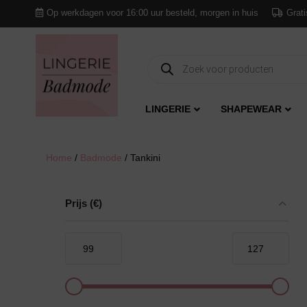
Op werkdagen voor 16:00 uur besteld, morgen in huis
Grati
Producten
zoeken
LINGERIE
SHAPEWEAR
Home
/
Badmode
/ Tankini
Prijs
(€)