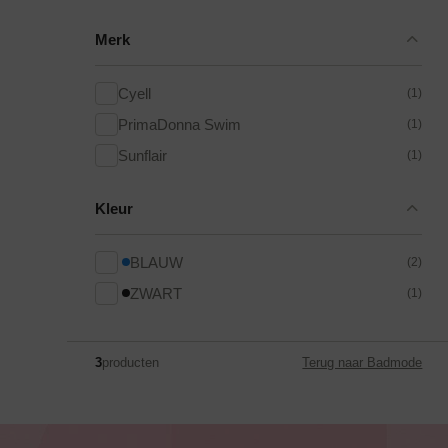
Merk
Cyell
(1)
PrimaDonna Swim
(1)
Sunflair
(1)
Kleur
BLAUW
(2)
ZWART
(1)
3
producten
Terug naar Badmode