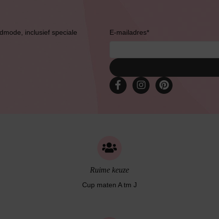
admode, inclusief speciale
E-mailadres
*
Slipdress
Bestsellers
Ruime keuze
Cup maten A tm J
Bruidslingerie