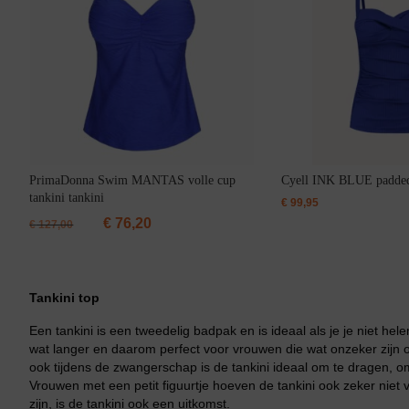
ashion
ubonnen
Slips
Badpak
Nachthemden
terug
terug
ear
s
 10
Alle Slips
Alle Badpakken
PrimaDonna Swim MANTAS volle cup
Cyell INK BLUE padded 
d BH
 Hemd
s
 Onderrok
 > €100
String
Badpak Voorgevormd
tankini tankini
€
99,95
eken
s Onder De €50
Hipster
Badpak Met Beugel
€
76,20
€
127,00
trings & Slips
s Onder De €25
Slip Rio
Badpak Functioneel
H
au
Slip Taille
Tankini top
Body
Beugel
Short
Een tankini is een tweedelig badpak en is ideaal als je je niet helem
wat langer en daarom perfect voor vrouwen die wat onzeker zijn ov
ook tijdens de zwangerschap is de tankini ideaal om te dragen, o
Badjassen
Vrouwen met een petit figuurtje hoeven de tankini ook zeker niet vo
zijn, is de tankini ook een uitkomst.