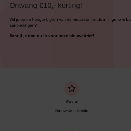
Ontvang €10,- korting!
Wil je op de hoogte blijven van de nieuwste trends in lingerie & b
aanbiedingen?
Bikini top
terug
Schrijf je dan nu in voor onze nieuwsbrief!
Alle Bikini’s
Bikini Top
Bikini Push-Up
Bikini Met Beugel
Nieuw
Nieuwste collectie