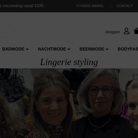
s verzending vanaf €100,-
FYSIEKE WINKEL
CONTACT
inloggen
BADMODE
NACHTMODE
BEENMODE
BODYFAS
Lingerie styling