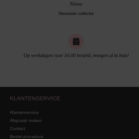
Nieuw
Nieuwste collectie
Naadloos ondergoed
Op werkdagen voor 16:00 besteld, morgen al in huis!
KLANTENSERVICE
Klantenservice
Afspraak maken
Contact
Strandkleding
terug
Grote mat
Bestel procedure