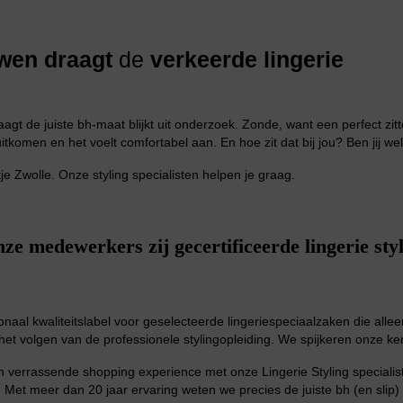
wen draagt
de
verkeerde lingerie
Huispak
gt de juiste bh-maat blijkt uit onderzoek. Zonde, want een perfect zi
r uitkomen en het voelt comfortabel aan. En hoe zit dat bij jou? Ben jij 
tje Zwolle. Onze styling specialisten helpen je graag.
nze medewerkers zij
gecertificeerde lingerie sty
Grote maten lingerie
ionaal kwaliteitslabel voor geselecteerde lingeriespeciaalzaken die alle
het volgen van de professionele stylingopleiding. We spijkeren onze kenn
n verrassende shopping experience met onze Lingerie Styling specialiste
. Met meer dan 20 jaar ervaring weten we precies de juiste bh (en slip) t