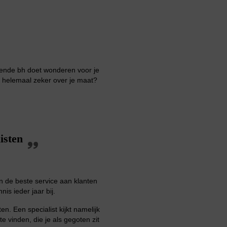
ttende bh doet wonderen voor je
wel helemaal zeker over je maat?
listen
en de beste service aan klanten
is ieder jaar bij.
n. Een specialist kijkt namelijk
e vinden, die je als gegoten zit