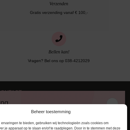
Verzenden
Gratis verzending vanaf € 100,-
Bellen kan!
Vragen? Bel ons op 038-4212029
CONTACT
iezerstraat 116
ing
011 RL Zwolle
Beheer toestemming
:
038-4212029
 en ontvang een kortingscode van
:
info@lingerie-badmode.nl
ervaringen te bieden, gebruiken wij technologieën zoals cookies om
ver je apparaat op te slaan en/of te raadplegen. Door in te stemmen met deze