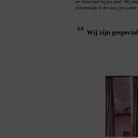
en helemaal bij jou past. Wij be
droomsetje in de voor jou juist
Wij zijn gespecia
Bikini top
terug
Alle Bikini’s
Bikini Top
Bikini Push-Up
Bikini Met Beugel