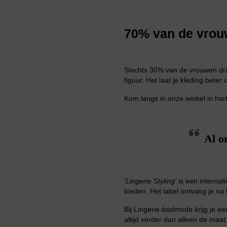
70% van de vrou
Slechts 30% van de vrouwen draa
figuur. Het laat je kleding bete
Kom langs in
onze winkel
in har
Al o
'
Lingerie Styling'
is een internat
bieden. Het label ontvang je na 
Bij Lingerie-badmode krijg je ee
altijd verder dan alleen de maat