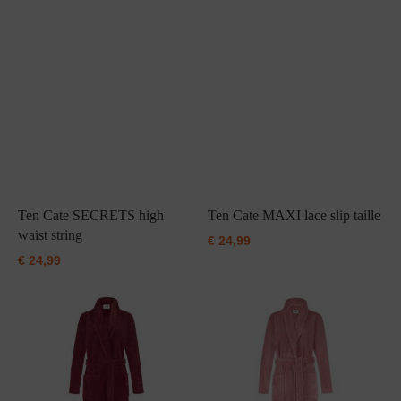
Grote maten lingerie
Strandkleding
Slipdress
Algemene voorwaarden
BH Zonder 
Short
Bestsellers
Grote maten badmode
Sport BH
Bruidslingerie
Badmode met glitter
Voeding BH
Naadloos ondergoed
Badmode met structuur stof
Zwarte badmode
Ten Cate SECRETS high
Ten Cate MAXI lace slip taille
waist string
€
24,99
€
24,99