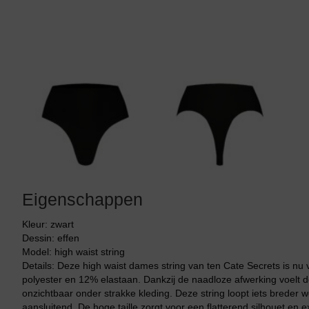
Tankini top
Eigenschappen
Kleur: zwart
Dessin: effen
Model: high waist string
Details: Deze high waist dames string van ten Cate Secrets is nu
polyester en 12% elastaan. Dankzij de naadloze afwerking voelt de
onzichtbaar onder strakke kleding. Deze string loopt iets breder 
aansluitend. De hoge taille zorgt voor een flatterend silhouet en 