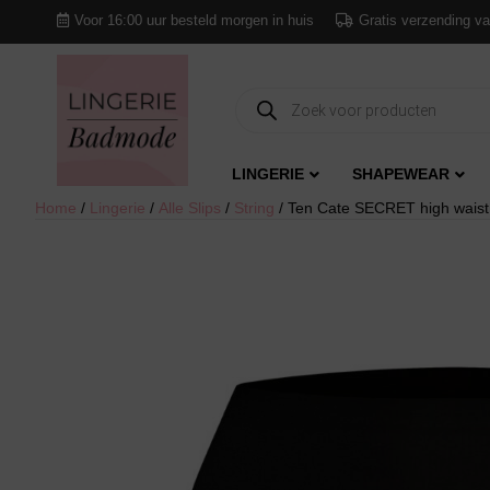
Voor 16:00 uur besteld morgen in huis
Gratis verzending va
Producten
zoeken
LINGERIE
SHAPEWEAR
Home
/
Lingerie
/
Alle Slips
/
String
/ Ten Cate SECRET high waist 