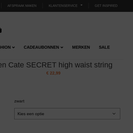
AFSPRAAK MAKEN
KLANTENSERVICE
GET INSPIRED
HION
CADEAUBONNEN
MERKEN
SALE
en Cate SECRET high waist string
€
22,99
zwart