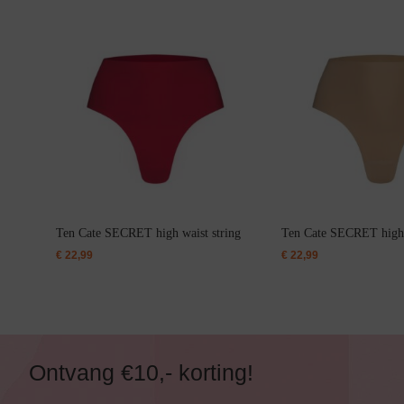
Bikini Top
Bikini Push-Up
Bikini Met Beugel
Ten Cate SECRET high waist string
Ten Cate SECRET high 
€
22,99
€
22,99
Ontvang €10,- korting!