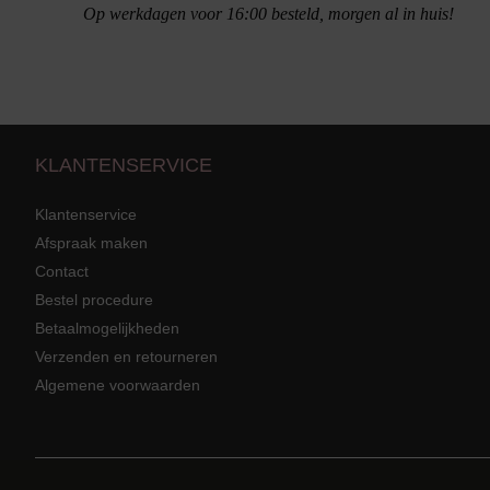
Op werkdagen voor 16:00 besteld, morgen al in huis!
KLANTENSERVICE
Klantenservice
Afspraak maken
Contact
Bestel procedure
Strandkleding
terug
Grote mat
Betaalmogelijkheden
Badmode met structuur stof
Zwarte ba
Alle Strandkleding
Verzenden en retourneren
Algemene voorwaarden
Tuniek En Blouses
Strandjurk
Rokken En Broeken