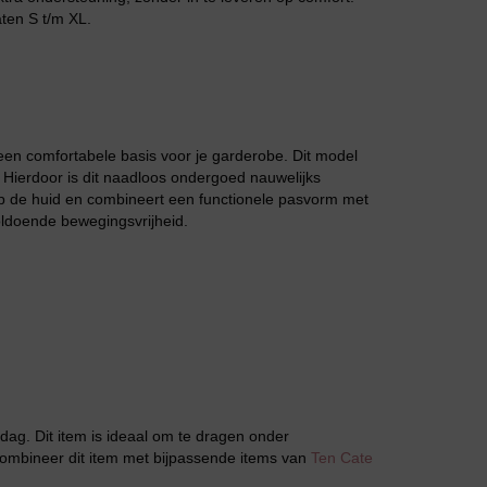
aten S t/m XL.
Jarratel
en comfortabele basis voor je garderobe. Dit model
. Hierdoor is dit naadloos ondergoed nauwelijks
 op de huid en combineert een functionele pasvorm met
voldoende bewegingsvrijheid.
Huispak
ag. Dit item is ideaal om te dragen onder
 Combineer dit item met bijpassende items van
Ten Cate