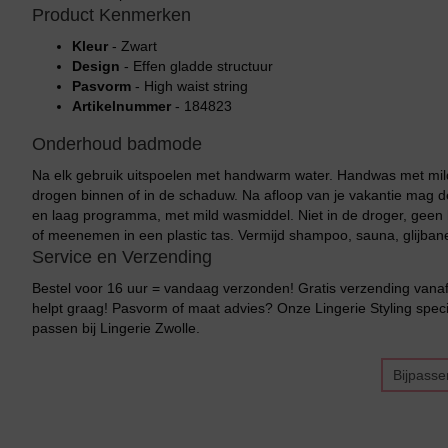
Product Kenmerken
Kleur
- Zwart
Design
- Effen gladde structuur
Pasvorm
- High waist string
Artikelnummer
- 184823
Onderhoud badmode
Na elk gebruik uitspoelen met handwarm water. Handwas met mild
drogen binnen of in de schaduw. Na afloop van je vakantie mag
en laag programma, met mild wasmiddel. Niet in de droger, geen b
of meenemen in een plastic tas. Vermijd shampoo, sauna, glijban
Service en Verzending
Bestel voor 16 uur = vandaag verzonden! Gratis verzending vanaf 
helpt graag! Pasvorm of maat advies? Onze Lingerie Styling specia
passen bij Lingerie Zwolle.
Bijpasse
Bikini top
terug
Alle Bikini’s