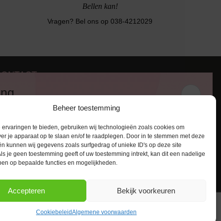
Bellen kan!
Vragen? Bel ons op 038-4212029
CONTACT
iezerstraat 116
ing
011 RL Zwolle
Beheer toestemming
:
038-4212029
 en ontvang een kortingscode van
:
info@lingerie-badmode.nl
ervaringen te bieden, gebruiken wij technologieën zoals cookies om
ver je apparaat op te slaan en/of te raadplegen. Door in te stemmen met deze
n kunnen wij gegevens zoals surfgedrag of unieke ID's op deze site
ls je geen toestemming geeft of uw toestemming intrekt, kan dit een nadelige
ben op bepaalde functies en mogelijkheden.
AANMELDEN
Accepteren
Bekijk voorkeuren
Cookiebeleid
Algemene voorwaarden