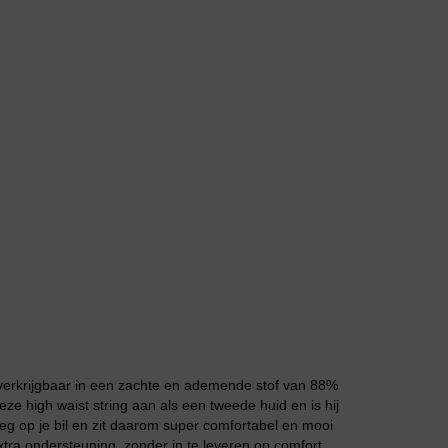
Body
Badjassen
 verkrijgbaar in een zachte en ademende stof van 88%
ze high waist string aan als een tweede huid en is hij
weg op je bil en zit daarom super comfortabel en mooi
extra ondersteuning, zonder in te leveren op comfort.