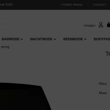
naf €100,-
FYSIEKE WINKEL
CONTACT
inloggen
BADMODE
NACHTMODE
BEENMODE
BODYFAS
string
T
Kleur
Maat