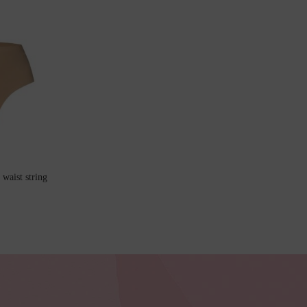
Bestsellers
waist string
Bruidslingerie