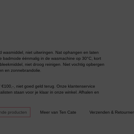
Grote maten lingerie
 wasmiddel, niet uitwringen. Nat ophangen en laten
 de badmode éénmalig in de wasmachine op 30°C, kort
leekmiddel, niet droog reinigen. Niet vochtig opbergen
en en zonnebrandolie.
Slipdress
€100,-, niet goed geld terug. Onze klantenservice
listen staan voor je klaar in onze winkel. Afhalen en
nde producten
Meer van Ten Cate
Verzenden & Retourne