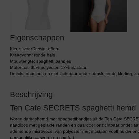
Tankini top
Eigenschappen
Kleur: ivoorDessin: effen
Kraagvorm: ronde hals
Mouwlengte: spaghetti bandjes
Materiaal: 88% polyester, 12% elastaan
Details: naadloos en niet zichtbaar onder aansluitende kleding, z
Beschrijving
Ten Cate SECRETS spaghetti hemd
Ivoren dameshemd met spaghettibandjes uit de Ten Cate SECRE
naadloos met geplakte randen en daardoor onzichtbaar onder aan
ademende microvezel van polyester met elastaan voelt huidvriende
persoonlijke pasvorm en comfort.