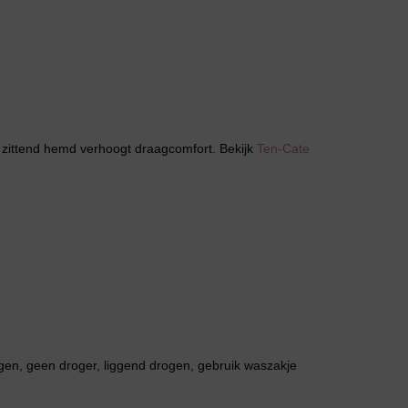
Huispak
 zittend hemd verhoogt draagcomfort. Bekijk
Ten-Cate
Grote maten lingerie
gen, geen droger, liggend drogen, gebruik waszakje