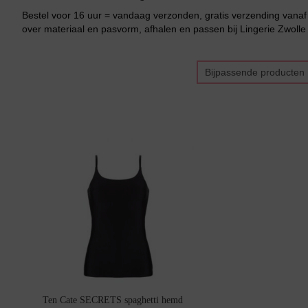
Bestel voor 16 uur = vandaag verzonden, gratis verzending vanaf 
over materiaal en pasvorm, afhalen en passen bij Lingerie Zwolle
Bijpassende producten
Bikini top
terug
Alle Bikini’s
Bikini Top
Bikini Push-Up
Bikini Met Beugel
Ten Cate SECRETS spaghetti hemd