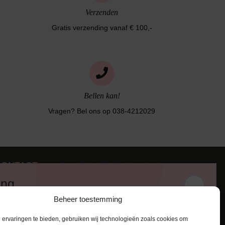
Verzenden
Gratis verzending vanaf € 100,-
Bellen kan!
Vragen? Bel ons op 038-4212029
CONTACT
iezerstraat 116
ing
011 RL Zwolle
Beheer toestemming
:
038-4212029
 en ontvang een kortingscode van
:
info@lingerie-badmode.nl
ervaringen te bieden, gebruiken wij technologieën zoals cookies om