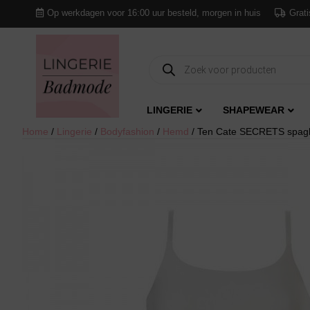
Op werkdagen voor 16:00 uur besteld, morgen in huis
Grati
Producten
zoeken
LINGERIE
SHAPEWEAR
Home
/
Lingerie
/
Bodyfashion
/
Hemd
/ Ten Cate SECRETS spagh