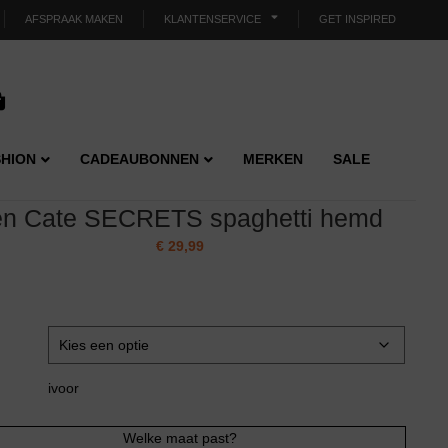
AFSPRAAK MAKEN
KLANTENSERVICE
GET INSPIRED
HION
CADEAUBONNEN
MERKEN
SALE
en Cate SECRETS spaghetti hemd
€
29,99
ivoor
Welke maat past?