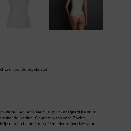
Body
Badjassen
achte en comfortabele stof
TS serie. Het Ten Cate SECRETS spaghetti hemd is
sluitende kleding. Geprinte wash seal. Zachte,
lijk aan en biedt stretch. Verstelbare bandjes voor
Jarratel