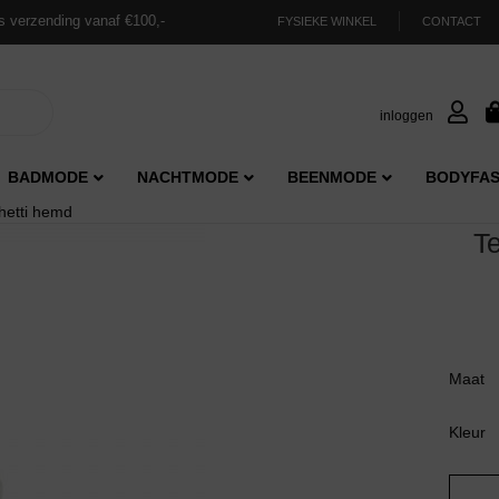
s verzending vanaf €100,-
FYSIEKE WINKEL
CONTACT
inloggen
BADMODE
NACHTMODE
BEENMODE
BODYFAS
etti hemd
T
Maat
Kleur
Ten