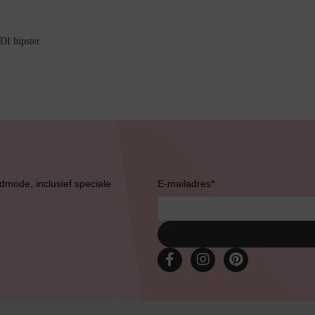
I hipster
admode, inclusief speciale
E-mailadres
*
Bruidslingerie