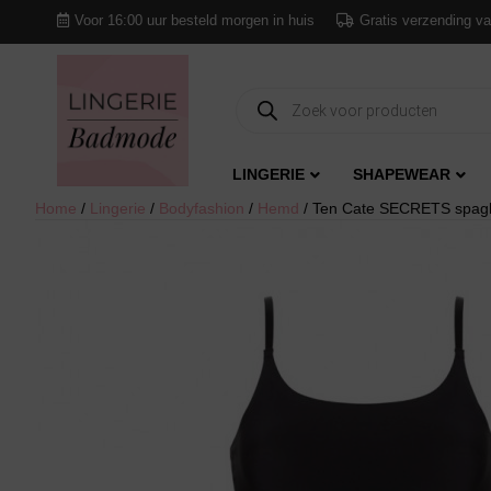
Voor 16:00 uur besteld morgen in huis
Gratis verzending va
Producten
zoeken
LINGERIE
SHAPEWEAR
Home
/
Lingerie
/
Bodyfashion
/
Hemd
/ Ten Cate SECRETS spagh