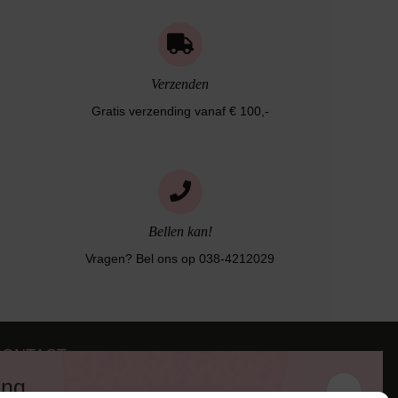
Verzenden
Gratis verzending vanaf € 100,-
Bellen kan!
Vragen? Bel ons op 038-4212029
CONTACT
iezerstraat 116
ing
011 RL Zwolle