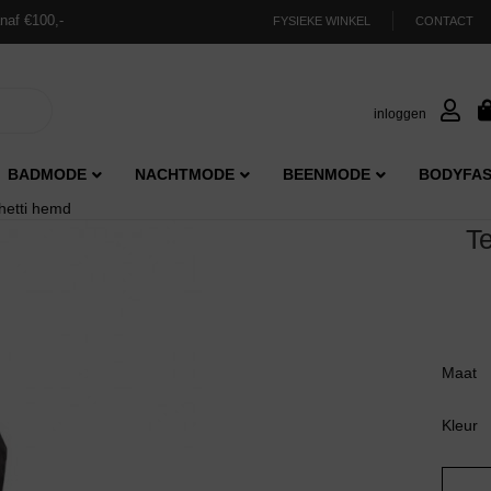
naf €100,-
FYSIEKE WINKEL
CONTACT
inloggen
BADMODE
NACHTMODE
BEENMODE
BODYFAS
etti hemd
T
Maat
Kleur
Ten