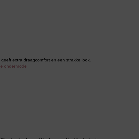
Huispak
 geeft extra draagcomfort en een strakke look.
ate ondermode
Grote maten lingerie