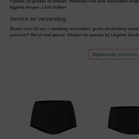
Fijnwas 30 graden of wolwas. Handwas met mild wasmiddel mogelijk
liggend drogen. Licht strijken
Service en Verzending
Bestel voor 16 uur = vandaag verzonden, gratis verzending vanaf 
pasvorm? Bel of mail gerust. Afhalen en passen bij Lingerie Zwoll
Bijpassende producten
Bikini top
terug
Alle Bikini’s
Bikini Top
Bikini Push-Up
Bikini Met Beugel