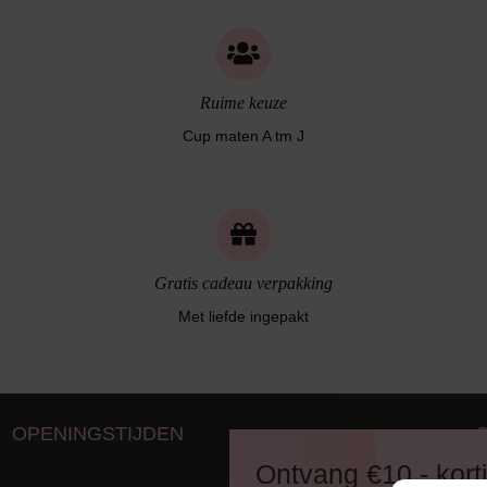
Ruime keuze
Cup maten A tm J
Gratis cadeau verpakking
Met liefde ingepakt
OPENINGSTIJDEN
D
Ontvang €10,- kort
8