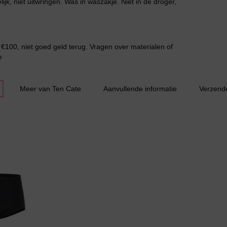
, niet uitwringen. Was in waszakje. Niet in de droger,
€100, niet goed geld terug. Vragen over materialen of
e
Meer van Ten Cate
Aanvullende informatie
Verzend
Slipdress
Bestsellers