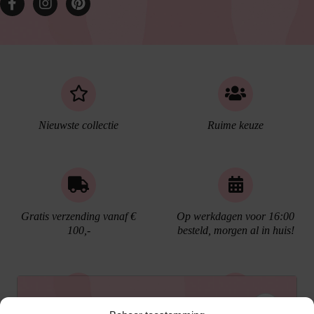
Nieuwste collectie
Ruime keuze
Gratis verzending vanaf €
Op werkdagen voor 16:00
100,-
besteld, morgen al in huis!
Ontvang €10,- korting