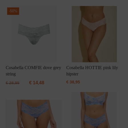
-
50%
Cosabella COMFIE dove grey
Cosabella HOTTIE pink lily
string
hipster
€
38,95
€
14,48
€
28,95