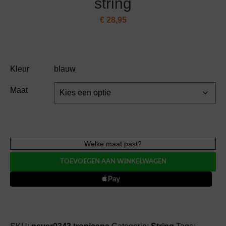
string
€
28,95
Kleur
blauw
Maat
Cosabella
Welke maat past?
COMFIE
TOEVOEGEN AAN WINKELWAGEN
tropicana
string
aantal