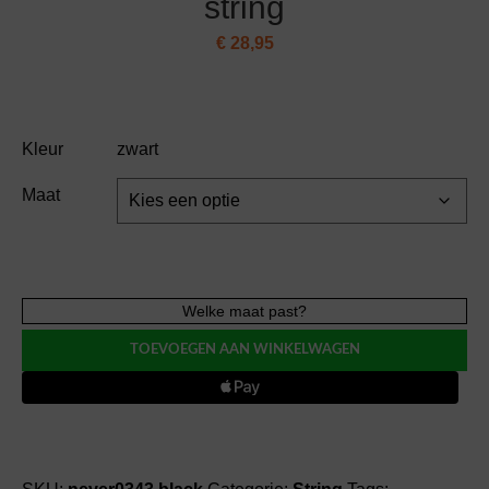
string
€
28,95
Kleur
zwart
Maat
Cosabella
Welke maat past?
COMFIE
TOEVOEGEN AAN WINKELWAGEN
black
string
aantal