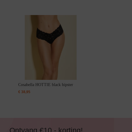
Alle Bikini’s
Bikini Top
Bikini Push-Up
Bikini Met Beugel
Cosabella HOTTIE black hipster
€
38,95
Ontvang €10,- korting!