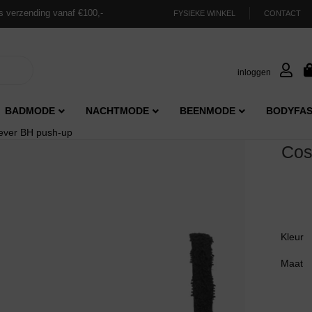
s verzending vanaf €100,-
FYSIEKE WINKEL
CONTACT
inloggen
BADMODE
NACHTMODE
BEENMODE
BODYFAS
ever BH push-up
Cos
Kleur
Maat