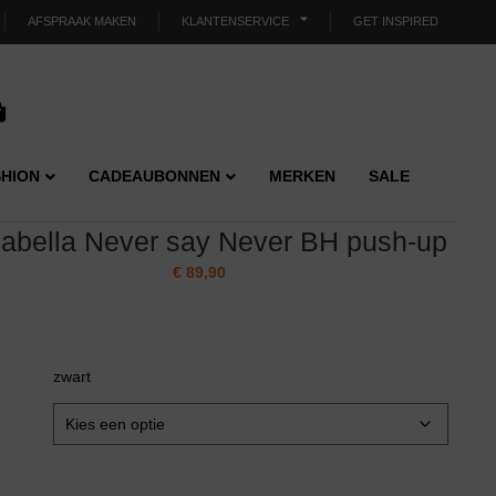
AFSPRAAK MAKEN
KLANTENSERVICE
GET INSPIRED
HION
CADEAUBONNEN
MERKEN
SALE
abella Never say Never BH push-up
€
89,90
zwart