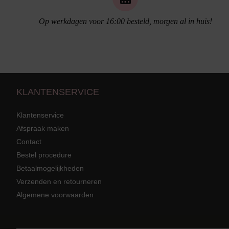
Op werkdagen voor 16:00 besteld, morgen al in huis!
KLANTENSERVICE
Klantenservice
Afspraak maken
Contact
Bestel procedure
Strandkleding
terug
Grote mat
Betaalmogelijkheden
Badmode met structuur stof
Zwarte ba
Alle Strandkleding
Verzenden en retourneren
Algemene voorwaarden
Tuniek En Blouses
Strandjurk