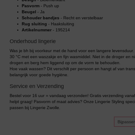
Pasvorm
- Push up
Beugel
- Ja
Schouder bandjes
- Recht en verstelbaar
Rug sluiting
- Haaksluiting
Artikelnummer
- 195214
Onderhoud lingerie
Was je bh bij voorkeur met de hand voor een langere levensduur
30 °C met een waszakje en fijn wasmiddel. Niet in de droger en ni
drogen en berg hem liggend op om de vorm te behouden.
Hoe vaak wassen? Dit verschilt per persoon en hangt af van transpi
belangrijk voor goede hygiëne.
Service en Verzending
Bestel voor 16 uur = vandaag verzonden! Gratis verzending vanaf 
helpt graag! Pasvorm of maat advies? Onze Lingerie Styling specia
passen bij Lingerie Zwolle.
Bijpasse
Bikini top
terug