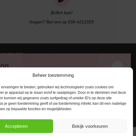
Bellen kan!
Vragen? Bel ons op 038-4212029
CONTACT
iezerstraat 116
ing
011 RL Zwolle
Beheer toestemming
:
038-4212029
 en ontvang een kortingscode van
:
info@lingerie-badmode.nl
ervaringen te bieden, gebruiken wij technologieën zoals cookies om
ver je apparaat op te slaan en/of te raadplegen. Door in te stemmen met deze
n kunnen wij gegevens zoals surfgedrag of unieke ID's op deze site
ls je geen toestemming geeft of uw toestemming intrekt, kan dit een nadelige
ben op bepaalde functies en mogelijkheden.
AANMELDEN
Accepteren
Bekijk voorkeuren