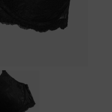
Body
Badjassen