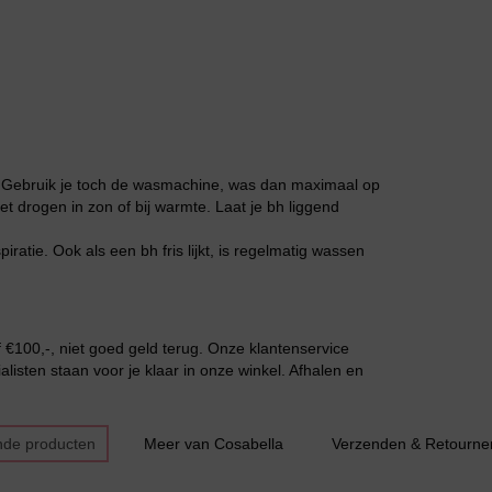
Grote maten lingerie
. Gebruik je toch de wasmachine, was dan maximaal op
et drogen in zon of bij warmte. Laat je bh liggend
ratie. Ook als een bh fris lijkt, is regelmatig wassen
Slipdress
€100,-, niet goed geld terug. Onze klantenservice
listen staan voor je klaar in onze winkel. Afhalen en
nde producten
Meer van Cosabella
Verzenden & Retourne