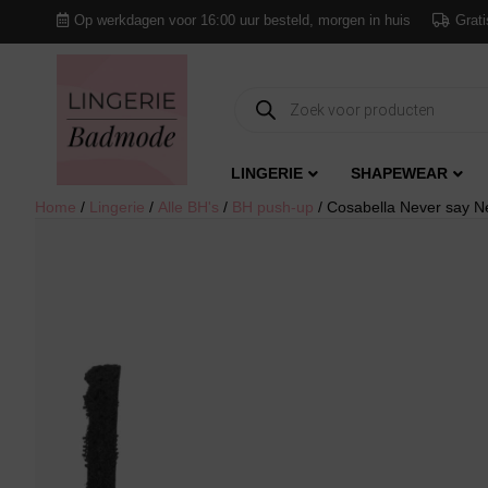
Op werkdagen voor 16:00 uur besteld, morgen in huis
Grati
Producten
zoeken
LINGERIE
SHAPEWEAR
Home
/
Lingerie
/
Alle BH's
/
BH push-up
/ Cosabella Never say N