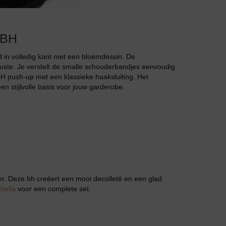
Jarratel
 BH
 in volledig kant met een bloemdessin. De
ste. Je verstelt de smalle schouderbandjes eenvoudig
H push-up met een klassieke haaksluiting. Het
en stijlvolle basis voor jouw garderobe.
Huispak
rder. Deze bh creëert een mooi decolleté en een glad
bella
voor een complete set.