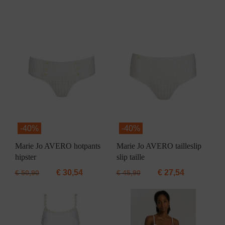
-
40%
-
40%
Marie Jo AVERO hotpants
Marie Jo AVERO tailleslip
hipster
slip taille
€
30,54
€
27,54
€
50,90
€
45,90