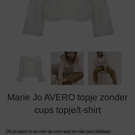
Grote maten lingerie
Strandkleding
Slipdress
Algemene voorwaarden
BH Zonder 
Short
Bestsellers
Grote maten badmode
Sport BH
Bruidslingerie
Badmode met glitter
Voeding BH
Naadloos ondergoed
Badmode met structuur stof
Zwarte badmode
Marie Jo AVERO topje zonder
cups topje/t-shirt
Dit product is nu niet op voorraad en niet beschikbaar.