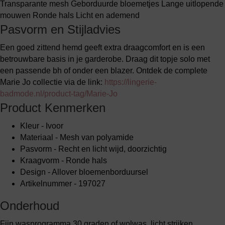
Transparante mesh Geborduurde bloemetjes Lange uitlopende
mouwen Ronde hals Licht en ademend
Pasvorm en Stijladvies
Een goed zittend hemd geeft extra draagcomfort en is een
betrouwbare basis in je garderobe. Draag dit topje solo met
een passende bh of onder een blazer. Ontdek de complete
Marie Jo collectie via de link:
https://lingerie-
badmode.nl/product-tag/Marie-Jo
Product Kenmerken
Kleur - Ivoor
Materiaal - Mesh van polyamide
Pasvorm - Recht en licht wijd, doorzichtig
Kraagvorm - Ronde hals
Design - Allover bloemenborduursel
Artikelnummer - 197027
Onderhoud
Fijn wasprogramma 30 graden of wolwas, licht strijken.