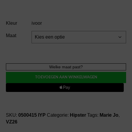
Kleur
ivoor
Maat
Marie
Welke maat past?
Jo
TOEVOEGEN AAN WINKELWAGEN
AVERO
hotpants
hipster
aantal
SKU:
0500415 IYP
Categorie:
Hipster
Tags:
Marie Jo
,
VZ26