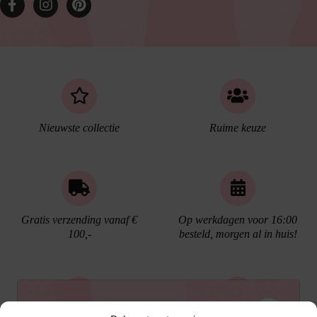
Nieuwste collectie
Ruime keuze
Gratis verzending vanaf €
Op werkdagen voor 16:00
100,-
besteld, morgen al in huis!
Ontvang €10,- korting