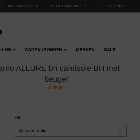
AFSPRAAK MAKEN
KLANTENSERVICE
GET INSPIRED
HION
CADEAUBONNEN
MERKEN
SALE
anro ALLURE bh camisole BH met
beugel
€
95,00
wit