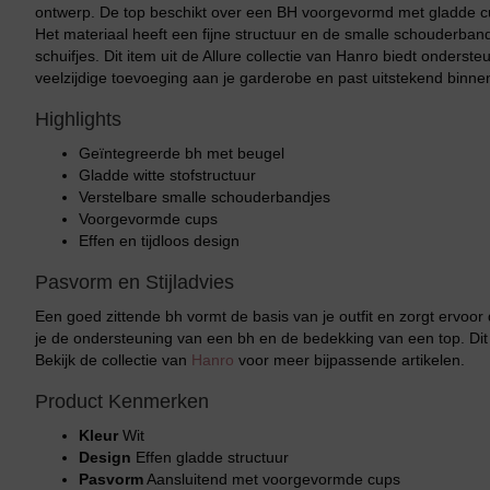
ontwerp. De top beschikt over een BH voorgevormd met gladde cup
Het materiaal heeft een fijne structuur en de smalle schouderband
schuifjes. Dit item uit de Allure collectie van Hanro biedt onders
veelzijdige toevoeging aan je garderobe en past uitstekend binne
Highlights
Geïntegreerde bh met beugel
Gladde witte stofstructuur
Verstelbare smalle schouderbandjes
Voorgevormde cups
Effen en tijdloos design
Pasvorm en Stijladvies
Een goed zittende bh vormt de basis van je outfit en zorgt ervoor
je de ondersteuning van een bh en de bedekking van een top. Dit
Bekijk de collectie van
Hanro
voor meer bijpassende artikelen.
Product Kenmerken
Kleur
Wit
Design
Effen gladde structuur
Pasvorm
Aansluitend met voorgevormde cups