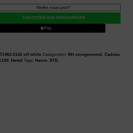
Welke maat past?
E
TOEVOEGEN AAN WINKELWAGEN
le
71462.0102 off white
Categorieën:
BH voorgevormd
,
Cadeau
 €100
,
Hemd
Tags:
Hanro
,
STD