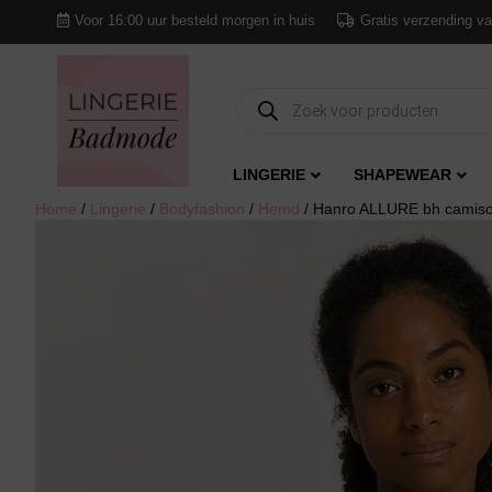
Voor 16:00 uur besteld morgen in huis
Gratis verzending va
Producten
zoeken
LINGERIE
SHAPEWEAR
Home
/
Lingerie
/
Bodyfashion
/
Hemd
/ Hanro ALLURE bh camiso