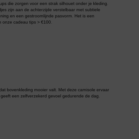
s die zorgen voor een strak silhouet onder je kleding.
jes zijn aan de achterzijde verstelbaar met subtiele
teuning en een gestroomlijnde pasvorm. Het is een
n onze cadeau tips > €100.
Grote maten lingerie
 dat bovenkleding mooier valt. Met deze camisole ervaar
 geeft een zelfverzekerd gevoel gedurende de dag.