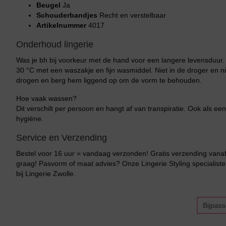
Beugel
Ja
Schouderbandjes
Recht en verstelbaar
Artikelnummer
4017
Onderhoud lingerie
Was je bh bij voorkeur met de hand voor een langere levensduur
30 °C met een waszakje en fijn wasmiddel. Niet in de droger en ni
drogen en berg hem liggend op om de vorm te behouden.
Hoe vaak wassen?
Dit verschilt per persoon en hangt af van transpiratie. Ook als een
Bikini top
terug
hygiëne.
Service en Verzending
Alle Bikini’s
Bestel voor 16 uur = vandaag verzonden! Gratis verzending vanaf 
Bikini Top
graag! Pasvorm of maat advies? Onze Lingerie Styling specialiste
bij Lingerie Zwolle.
Bikini Push-Up
Bikini Met Beugel
Bijpas