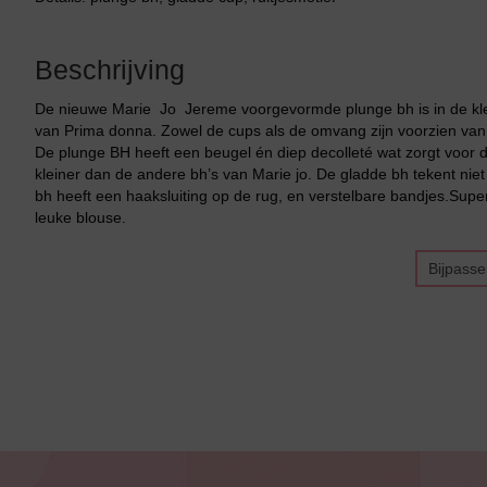
Beschrijving
De nieuwe Marie Jo Jereme voorgevormde plunge bh is in de kleur
van Prima donna. Zowel de cups als de omvang zijn voorzien van h
De plunge BH heeft een beugel én diep decolleté wat zorgt voor
kleiner dan de andere bh’s van Marie jo. De gladde bh tekent niet 
bh heeft een haaksluiting op de rug, en verstelbare bandjes.Supe
leuke blouse.
Bijpass
Bikini top
terug
Alle Bikini’s
Bikini Top