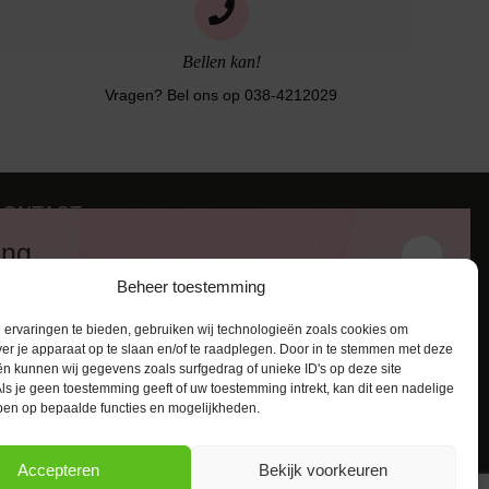
Bellen kan!
Vragen? Bel ons op 038-4212029
CONTACT
iezerstraat 116
ing
011 RL Zwolle
Beheer toestemming
:
038-4212029
 en ontvang een kortingscode van
:
info@lingerie-badmode.nl
ervaringen te bieden, gebruiken wij technologieën zoals cookies om
ver je apparaat op te slaan en/of te raadplegen. Door in te stemmen met deze
n kunnen wij gegevens zoals surfgedrag of unieke ID's op deze site
ls je geen toestemming geeft of uw toestemming intrekt, kan dit een nadelige
ben op bepaalde functies en mogelijkheden.
AANMELDEN
Accepteren
Bekijk voorkeuren