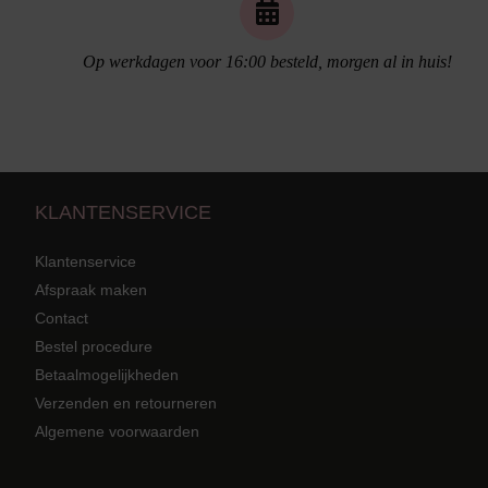
Op werkdagen voor 16:00 besteld, morgen al in huis!
Naadloos ondergoed
KLANTENSERVICE
Klantenservice
Afspraak maken
Contact
Strandkleding
terug
Bestel procedure
Grote mat
Betaalmogelijkheden
Badmode met structuur stof
Zwarte ba
Alle Strandkleding
Verzenden en retourneren
Algemene voorwaarden
Tuniek En Blouses
Strandjurk