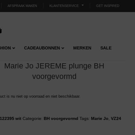
AFSPRAAK MAKEN
KLANTENSERVICE
GET INSPIRED
HION
CADEAUBONNEN
MERKEN
SALE
Marie Jo JEREME plunge BH
voorgevormd
duct is nu niet op voorraad en niet beschikbaar.
122395 wit
Categorie:
BH voorgevormd
Tags:
Marie Jo
,
VZ24