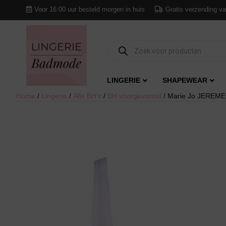
Voor 16:00 uur besteld morgen in huis
Gratis verzending va
Producten
zoeken
LINGERIE
SHAPEWEAR
Home
/
Lingerie
/
Alle BH's
/
BH voorgevormd
/ Marie Jo JEREME