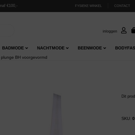
naf €100,-
FYSIEKE WINKEL
CONTACT
inloggen
BADMODE
NACHTMODE
BEENMODE
BODYFAS
 plunge BH voorgevormd
Dit pro
SKU:
0