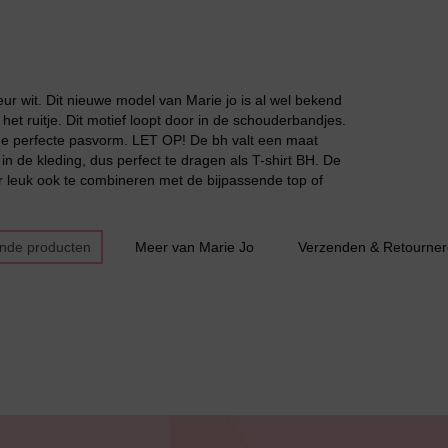
 wit. Dit nieuwe model van Marie jo is al wel bekend
Grote maten lingerie
et ruitje. Dit motief loopt door in de schouderbandjes.
 de perfecte pasvorm. LET OP! De bh valt een maat
in de kleding, dus perfect te dragen als T-shirt BH. De
r leuk ook te combineren met de bijpassende top of
ende producten
Meer van Marie Jo
Verzenden & Retourne
Slipdress
Bestsellers