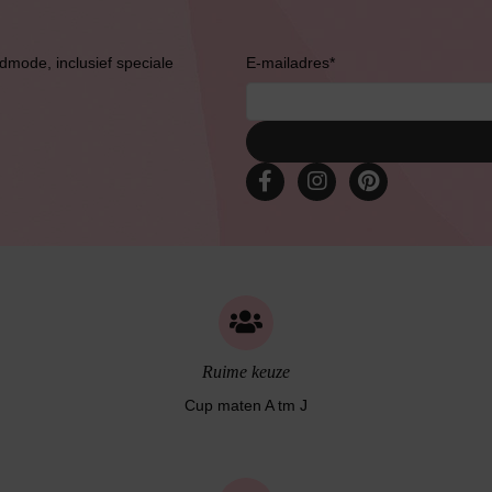
admode, inclusief speciale
E-mailadres
*
Bruidslingerie
Ruime keuze
Cup maten A tm J