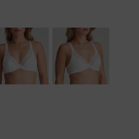
Badjassen
Jarratel
Huispak