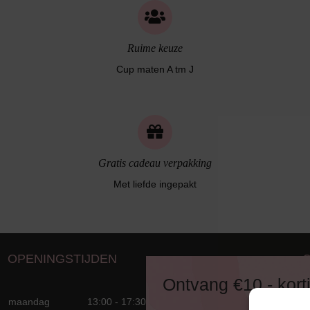
Ruime keuze
Cup maten A tm J
Gratis cadeau verpakking
Met liefde ingepakt
OPENINGSTIJDEN
D
Ontvang €10,- kort
8
maandag
13:00 - 17:30