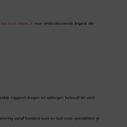
n
het merk Marie Jo
voor ondersteunende lingerie die
Jarratel
Huispak
szakje. Liggend drogen en opbergen behoudt de vorm
evering vanaf honderd euro en laat onze specialisten je