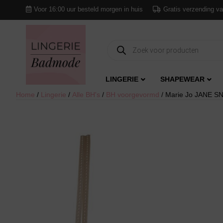
Voor 16:00 uur besteld morgen in huis
Gratis verzending va
Producten
zoeken
LINGERIE
SHAPEWEAR
Home
/
Lingerie
/
Alle BH's
/
BH voorgevormd
/ Marie Jo JANE S