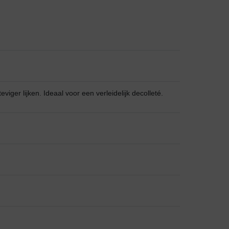
Grote maten lingerie
viger lijken. Ideaal voor een verleidelijk decolleté.
Slipdress