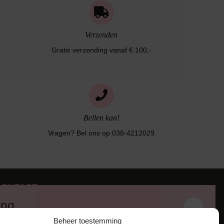
Verzenden
Gratis verzending vanaf € 100,-
Bellen kan!
Vragen? Bel ons op 038-4212029
CONTACT
iezerstraat 116
ing
011 RL Zwolle
Beheer toestemming