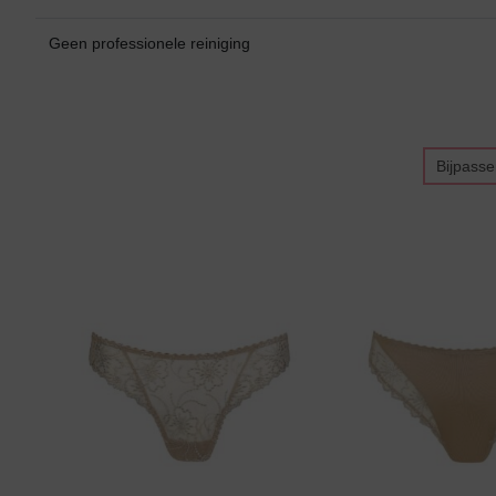
Geen professionele reiniging
Bikini top
terug
Alle Bikini’s
Bijpass
Bikini Top
Bikini Push-Up
Bikini Met Beugel