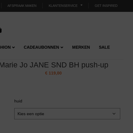
AFSPRAAK MAKEN
KLANTENSERVICE
GET INSPIRED
HION
CADEAUBONNEN
MERKEN
SALE
Marie Jo JANE SND BH push-up
€
119,00
huid