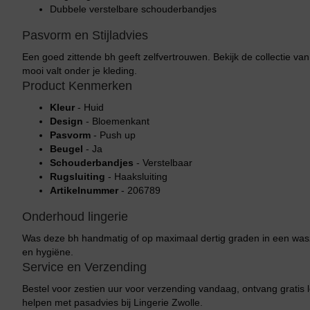
Dubbele verstelbare schouderbandjes
Pasvorm en Stijladvies
Een goed zittende bh geeft zelfvertrouwen. Bekijk de collectie va
mooi valt onder je kleding.
Product Kenmerken
Kleur
- Huid
Design
- Bloemenkant
Pasvorm
- Push up
Beugel
- Ja
Schouderbandjes
- Verstelbaar
Rugsluiting
- Haaksluiting
Artikelnummer
- 206789
Onderhoud lingerie
Was deze bh handmatig of op maximaal dertig graden in een wa
en hygiëne.
Service en Verzending
Bestel voor zestien uur voor verzending vandaag, ontvang gratis l
helpen met pasadvies bij Lingerie Zwolle.