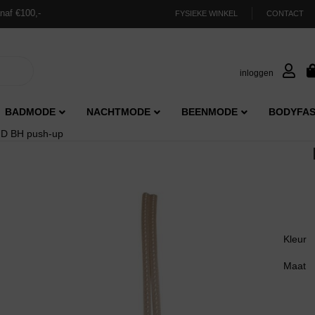
naf €100,-
FYSIEKE WINKEL
CONTACT
inloggen
BADMODE
NACHTMODE
BEENMODE
BODYFAS
ND BH push-up
Kleur
Maat