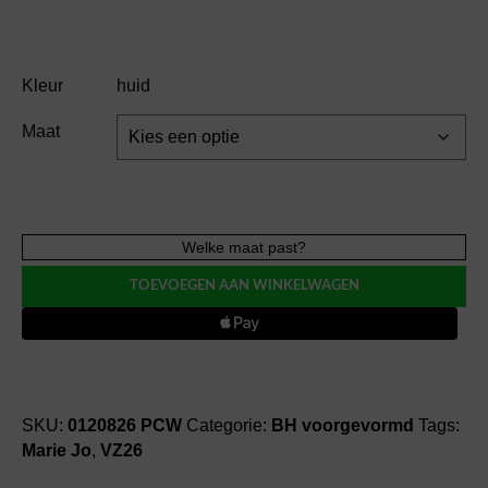
Kleur
huid
Maat
Marie
Welke maat past?
Jo
TOEVOEGEN AAN WINKELWAGEN
TOM
voorgevormde
bh
-
hart
BH
SKU:
0120826 PCW
Categorie:
BH voorgevormd
Tags:
voorgevormd
Marie Jo
,
VZ26
aantal