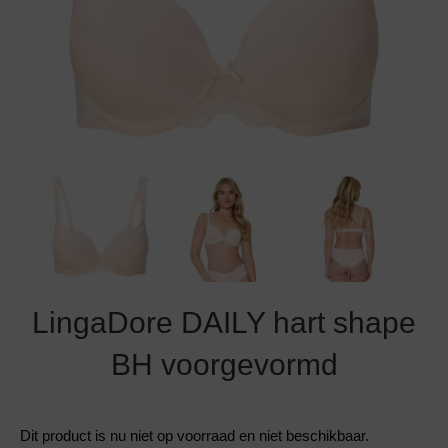
Grote maten lingerie
Strandkleding
Slipdress
Algemene voorwaarden
BH Zonder 
Short
Bestsellers
Grote maten badmode
Sport BH
Bruidslingerie
Badmode met glitter
Voeding BH
Naadloos ondergoed
Badmode met structuur stof
Zwarte badmode
LingaDore DAILY hart shape
BH voorgevormd
Dit product is nu niet op voorraad en niet beschikbaar.