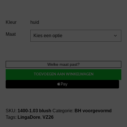
Kleur
huid
Maat
LingaDore
Welke maat past?
DAILY
TOEVOEGEN AAN WINKELWAGEN
uni
fit
BH
voorgevormd
aantal
SKU:
1400-1.03 blush
Categorie:
BH voorgevormd
Tags:
LingaDore
,
VZ26