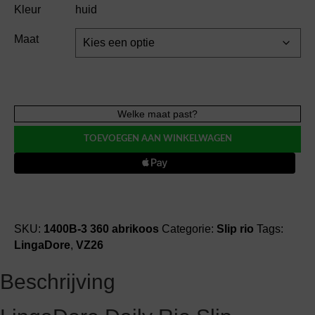
Kleur
huid
Maat
LingaDore
Welke maat past?
DAILY
TOEVOEGEN AAN WINKELWAGEN
slip
rio
aantal
SKU:
1400B-3 360 abrikoos
Categorie:
Slip rio
Tags:
LingaDore
,
VZ26
Beschrijving