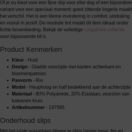
Of je nu kiest voor een fijne slip voor elke dag of een bijzondere
variant voor een speciaal moment: goed zittende lingerie maakt
het verschil. Het is een kleine investering in comfort, uitstraling
en vooral in jezelf. De neutrale tint maakt dit item ideaal onder
lichte bovenkleding. Bekijk de volledige
LingaDore collectie
voor bijpassende bh's.
Product Kenmerken
Kleur
- Huid
Design
- Gladde voorzijde met kanten achterkant en
bloemenpatroon
Pasvorm
- Rio
Model
- Heuphoog en half bedekkend aan de achterzijde
Materiaal
- 80% Polyamide, 20% Elastaan, voorzien van
katoenen kruis
Artikelnummer
- 197595
Onderhoud slips
Met het juiste wasadvies blijven je slips langer mooi, fris en