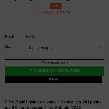
-
40%
€
120,00
€
72,00
Kleur
rood
Maat
Aubade
Welke maat past?
ROSSESENCE
TOEVOEGEN AAN WINKELWAGEN
plunge
BH
voorgevormd
aantal
SKU:
2KN81 gala
Categorieën:
Bestsellers
,
BH push-
up
,
BH voorgevormd
Tags:
Aubade
,
VZ26