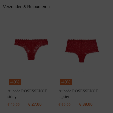
Verzenden & Retourneren
-
40%
-
40%
Aubade ROSESSENCE
Aubade ROSESSENCE
string
hipster
€
27,00
€
39,00
€
45,00
€
65,00