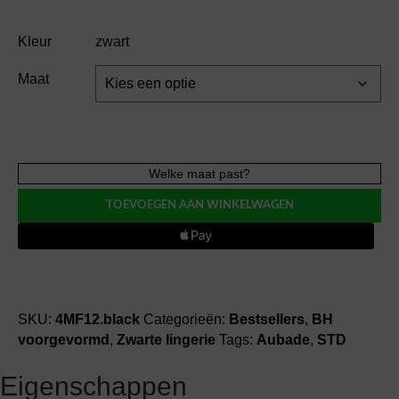
Kleur
zwart
Maat
Aubade
Welke maat past?
SHEER
TOEVOEGEN AAN WINKELWAGEN
EMOTION
triangle
BH
voorgevormd
aantal
SKU:
4MF12.black
Categorieën:
Bestsellers
,
BH
voorgevormd
,
Zwarte lingerie
Tags:
Aubade
,
STD
Eigenschappen