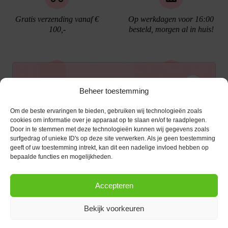
Gratis verzending vanaf €
Op werkdagen voor 16:00
100,-
besteld, morgen al in huis!
Ontvang €10,- korting
Beheer toestemming
Gratis cadeau verpakking
Bellen kan!
Om de beste ervaringen te bieden, gebruiken wij technologieën zoals
Schrijf je in voor de nieuwsbrief en ontvang een
cookies om informatie over je apparaat op te slaan en/of te raadplegen.
Door in te stemmen met deze technologieën kunnen wij gegevens zoals
kortingscode van €10,- op je volgende bestelling.
surfgedrag of unieke ID's op deze site verwerken. Als je geen toestemming
geeft of uw toestemming intrekt, kan dit een nadelige invloed hebben op
KLANTENSERVICE
E-mailadres
*
bepaalde functies en mogelijkheden.
OPENINGSTIJDEN
Klantenservice
Accepteren
Afspraak maken
AANMELDEN
CONTACT
Contact
Bekijk voorkeuren
maandag
13:00 - 17:30
Bestel procedure
Diezerstraat 116
Copyright © 2026 |
webshop door Advice
.
Dinsdag
10:00 - 17:30