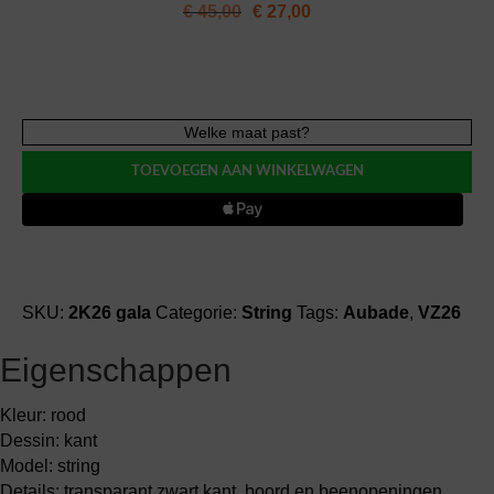
€
45,00
€
27,00
Aubade
Welke maat past?
ROSESSENCE
TOEVOEGEN AAN WINKELWAGEN
string
aantal
SKU:
2K26 gala
Categorie:
String
Tags:
Aubade
,
VZ26
Eigenschappen
Kleur: rood
Dessin: kant
Model: string
Details: transparant zwart kant, boord en beenopeningen