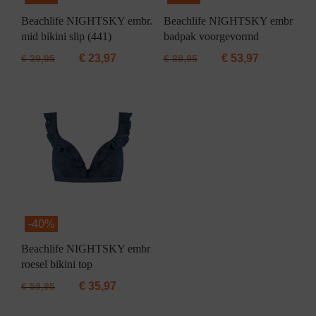
Beachlife NIGHTSKY embr.
Beachlife NIGHTSKY embr
mid bikini slip (441)
badpak voorgevormd
€
23,97
€
53,97
€
39,95
€
89,95
-
40%
Beachlife NIGHTSKY embr
roesel bikini top
€
35,97
€
59,95