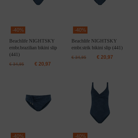
-
40%
-
40%
Beachlife NIGHTSKY
Beachlife NIGHTSKY
embr.brazilian bikini slip
embr.strik bikini slip (441)
(441)
€
20,97
€
34,95
€
20,97
€
34,95
-
40%
-
40%