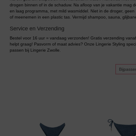
drogen binnen of in de schaduw. Na afloop van je vakantie mag
en laag programma, met mild wasmiddel. Niet in de droger, geen b
of meenemen in een plastic tas. Vermijd shampoo, sauna, glijban
Service en Verzending
Bestel voor 16 uur = vandaag verzonden! Gratis verzending vanaf 
helpt graag! Pasvorm of maat advies? Onze Lingerie Styling specia
Bikini top
terug
passen bij Lingerie Zwolle.
Alle Bikini’s
Bijpasse
Bikini Top
Bikini Push-Up
Bikini Met Beugel