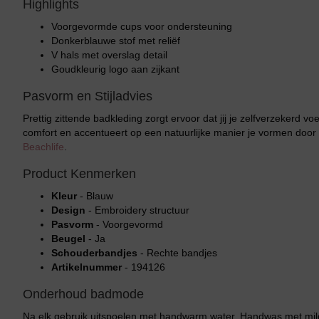
Highlights
Voorgevormde cups voor ondersteuning
Donkerblauwe stof met reliëf
V hals met overslag detail
Goudkleurig logo aan zijkant
Pasvorm en Stijladvies
Prettig zittende badkleding zorgt ervoor dat jij je zelfverzekerd 
comfort en accentueert op een natuurlijke manier je vormen door de
Beachlife
.
Product Kenmerken
Kleur
- Blauw
Design
- Embroidery structuur
Pasvorm
- Voorgevormd
Beugel
- Ja
Schouderbandjes
- Rechte bandjes
Artikelnummer
- 194126
Onderhoud badmode
Na elk gebruik uitspoelen met handwarm water. Handwas met mild