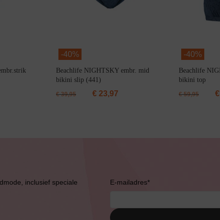
-
40%
-
40%
mbr.strik
Beachlife NIGHTSKY embr. mid
Beachlife NI
bikini slip (441)
bikini top
€
23,97
€
€
39,95
€
59,95
Bruidslingerie
admode, inclusief speciale
E-mailadres
*