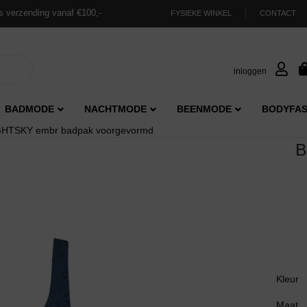
s verzending vanaf €100,-
FYSIEKE WINKEL
CONTACT
inloggen
BADMODE
NACHTMODE
BEENMODE
BODYFAS
IGHTSKY embr badpak voorgevormd
B
Kleur
Maat