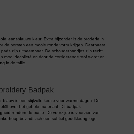
oie jeansblauwe kleur. Extra bijzonder is de broderie in
oor de borsten een mooie ronde vorm krijgen. Daarnaast
Jarratel
 pads zijn uitneembaar. De schouderbandjes zijn recht
en mooi decolleté en door de corrigerende stof wordt er
g in de taille.
broidery Badpak
r blauw is een stijlvolle keuze voor warme dagen. De
Huispak
eliëf over het gehele materiaal. Dit badpak
gheid rondom de buste. De voorzijde is voorzien van
 linkerheup bevindt zich een subtiel goudkleurig logo