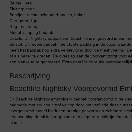
Beugel: nee
Sluiting: geen
Bandjes: rechte schouderbandjes, halter
Corrigerend: ja
Rug: rechte rug
Model: shaping badpak
Details: Dit Nightsky badpak van Beachlife is uitgevoerd in een mo
de stof. Dit mooie badpak heeft lichte padding in de cups, waard
heeft het badpak nog extra versteviging door de meshvoering. De
of als halter te dragen. De overslag aan de voorkant zorgt voor e
een slanke taille gecreëerd. Extra detail is de leuke overslagbelijnin
Beschrijving
Beachlife Nightsky Voorgevormd Em
Dit Beachlife Nightsky embroidery badpak voorgevormd in de kleu
badmode met structuur stof valt op door het verfijnde dessin met r
voorgevormd model biedt een prettige pasvorm en zichtbare stevi
een overslag detail dat zorgt voor een diepere V hals lijn. Aan de
plaatje.