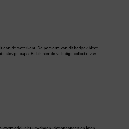
voelt aan de waterkant. De pasvorm van dit badpak biedt
Grote maten lingerie
 stevige cups. Bekijk hier de volledige collectie van
 wasmiddel, niet uitwringen. Nat ophangen en laten