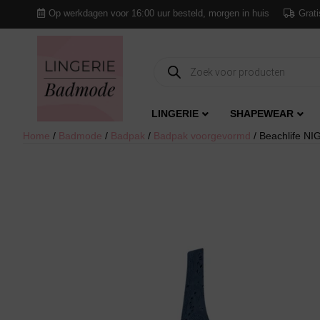
Op werkdagen voor 16:00 uur besteld, morgen in huis
Grati
Producten
zoeken
LINGERIE
SHAPEWEAR
Home
/
Badmode
/
Badpak
/
Badpak voorgevormd
/ Beachlife N