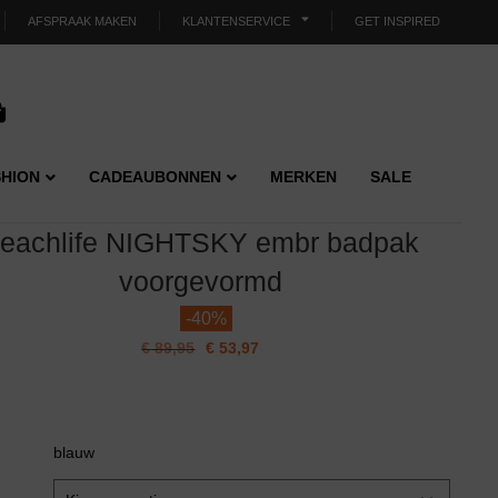
AFSPRAAK MAKEN
KLANTENSERVICE
GET INSPIRED
HION
CADEAUBONNEN
MERKEN
SALE
eachlife NIGHTSKY embr badpak
voorgevormd
-
40%
€
89,95
€
53,97
blauw