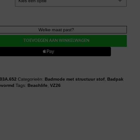
fe
Welke maat past?
SKY
TOEVOEGEN AAN WINKELWAGEN
k
evormd
03A.652
Categorieën:
Badmode met structuur stof
,
Badpak
evormd
Tags:
Beachlife
,
VZ26