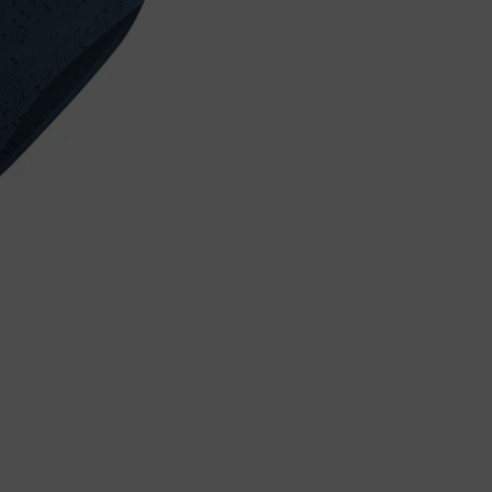
Body
Badjassen