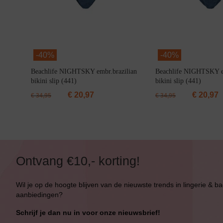
-
40%
-
40%
Beachlife NIGHTSKY embr.brazilian
Beachlife NIGHTSKY e
bikini slip (441)
bikini slip (441)
€
20,97
€
20,97
€
34,95
€
34,95
Ontvang €10,- korting!
Wil je op de hoogte blijven van de nieuwste trends in lingerie & b
aanbiedingen?
Schrijf je dan nu in voor onze nieuwsbrief!