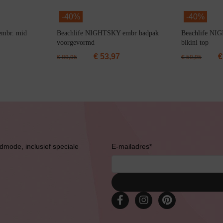
-
40%
-
40%
mbr. mid
Beachlife NIGHTSKY embr badpak
Beachlife NI
voorgevormd
bikini top
€
53,97
€
€
89,95
€
59,95
Bruidslingerie
admode, inclusief speciale
E-mailadres
*