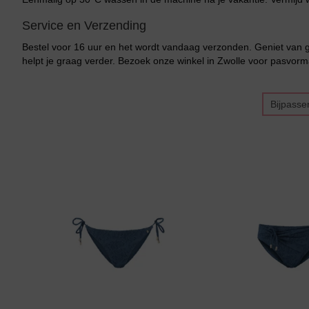
Service en Verzending
Bestel voor 16 uur en het wordt vandaag verzonden. Geniet van g
helpt je graag verder. Bezoek onze winkel in Zwolle voor pasvorm
Bikini top
terug
Bijpasse
Alle Bikini’s
Bikini Top
Bikini Push-Up
Bikini Met Beugel