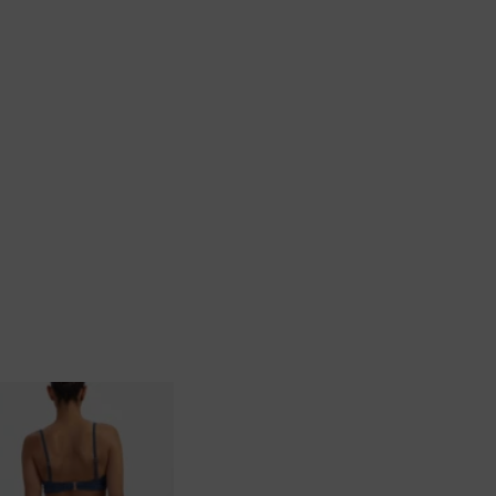
Body
Badjassen