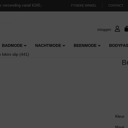
s verzending vanaf €100,-
FYSIEKE WINKEL
CONTACT
inloggen
BADMODE
NACHTMODE
BEENMODE
BODYFAS
bikini slip (441)
B
Kleur
Maat