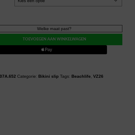
fe
Welke maat past?
SKY
azilian
TOEVOEGEN AAN WINKELWAGEN
07A.652
Categorie:
Bikini slip
Tags:
Beachlife
,
VZ26