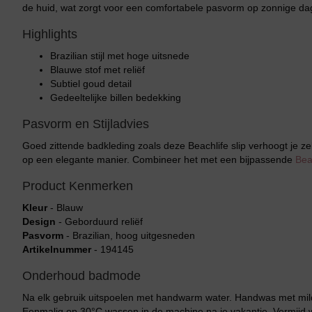
de huid, wat zorgt voor een comfortabele pasvorm op zonnige da
Highlights
Brazilian stijl met hoge uitsnede
Blauwe stof met reliëf
Subtiel goud detail
Gedeeltelijke billen bedekking
Pasvorm en Stijladvies
Goed zittende badkleding zoals deze Beachlife slip verhoogt je z
op een elegante manier. Combineer het met een bijpassende
Bea
Product Kenmerken
Kleur
- Blauw
Design
- Geborduurd reliëf
Pasvorm
- Brazilian, hoog uitgesneden
Artikelnummer
- 194145
Onderhoud badmode
Na elk gebruik uitspoelen met handwarm water. Handwas met mild
Eenmalig op 30°C wassen in de machine na je vakantie. Vermijd 