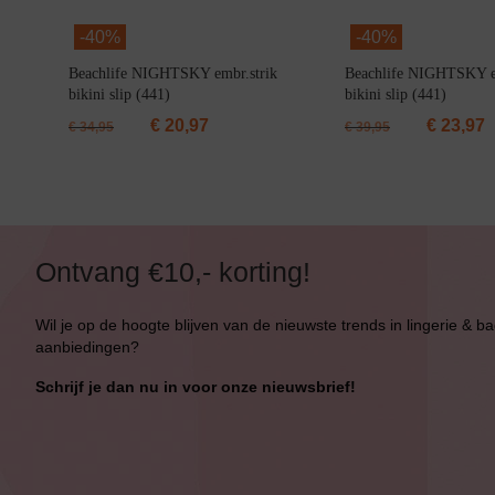
-
40%
-
40%
Beachlife NIGHTSKY embr.strik
Beachlife NIGHTSKY e
bikini slip (441)
bikini slip (441)
€
20,97
€
23,97
€
34,95
€
39,95
Ontvang €10,- korting!
Wil je op de hoogte blijven van de nieuwste trends in lingerie & b
aanbiedingen?
Schrijf je dan nu in voor onze nieuwsbrief!