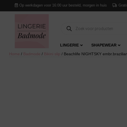
Op werkdagen voor 16:00 uur besteld, morgen in huis
Grati
Producten
zoeken
LINGERIE
SHAPEWEAR
Home
/
Badmode
/
Bikini slip
/ Beachlife NIGHTSKY embr.brazilian 