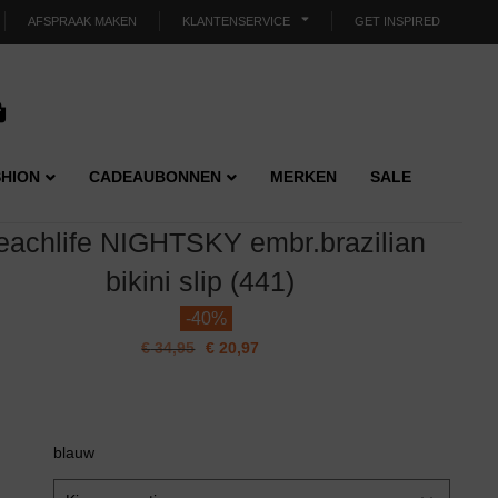
AFSPRAAK MAKEN
KLANTENSERVICE
GET INSPIRED
HION
CADEAUBONNEN
MERKEN
SALE
eachlife NIGHTSKY embr.brazilian
bikini slip (441)
-
40%
€
34,95
€
20,97
blauw