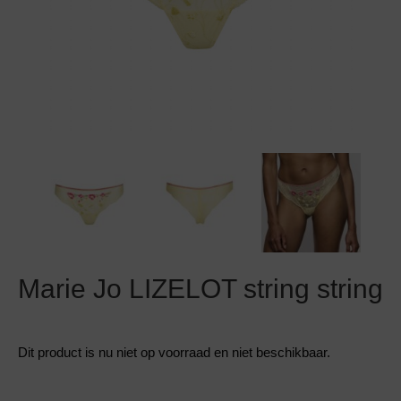
Grote maten lingerie
Strandkleding
Slipdress
Algemene voorwaarden
BH Zonder 
Short
Bestsellers
Grote maten badmode
Sport BH
Bruidslingerie
Badmode met glitter
Voeding BH
Naadloos ondergoed
Badmode met structuur stof
Zwarte badmode
Marie Jo LIZELOT string string
Dit product is nu niet op voorraad en niet beschikbaar.