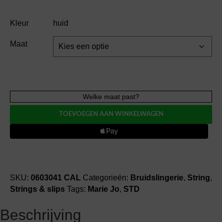
Kleur
huid
Maat
Marie
Welke maat past?
Jo
TOEVOEGEN AAN WINKELWAGEN
SOFT
STUDIO
high
string
aantal
SKU:
0603041 CAL
Categorieën:
Bruidslingerie
,
String
,
Strings & slips
Tags:
Marie Jo
,
STD
Beschrijving