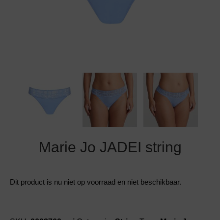
Grote maten lingerie
Strandkleding
Slipdress
Algemene voorwaarden
BH Zonder 
Short
Bestsellers
Grote maten badmode
Sport BH
Bruidslingerie
Badmode met glitter
Voeding BH
Naadloos ondergoed
Badmode met structuur stof
Zwarte badmode
Marie Jo JADEI string
Dit product is nu niet op voorraad en niet beschikbaar.