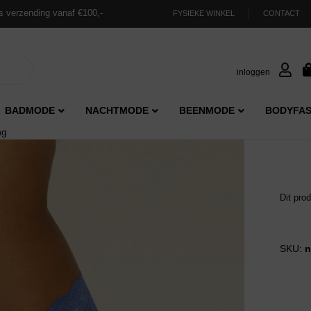
s verzending vanaf €100,-
FYSIEKE WINKEL
CONTACT
inloggen
BADMODE
NACHTMODE
BEENMODE
BODYFAS
ng
Dit pro
SKU:
n