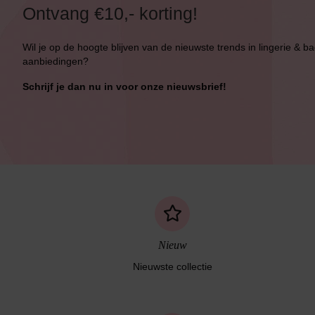
Ontvang €10,- korting!
Wil je op de hoogte blijven van de nieuwste trends in lingerie & b
aanbiedingen?
Bikini top
terug
Schrijf je dan nu in voor onze nieuwsbrief!
Alle Bikini’s
Bikini Top
Bikini Push-Up
Bikini Met Beugel
Nieuw
Nieuwste collectie