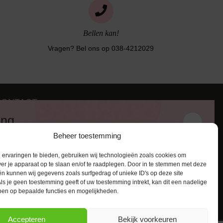
Bellen kan!
Vragen? Bel ons op 038-4212029
CONTACT
iezerstraat 116
ing
011 RL Zwolle
Beheer toestemming
:
038-4212029
 en ontvang een kortingscode van
:
info@lingerie-badmode.nl
ervaringen te bieden, gebruiken wij technologieën zoals cookies om
ver je apparaat op te slaan en/of te raadplegen. Door in te stemmen met deze
n kunnen wij gegevens zoals surfgedrag of unieke ID's op deze site
ls je geen toestemming geeft of uw toestemming intrekt, kan dit een nadelige
ben op bepaalde functies en mogelijkheden.
AANMELDEN
Accepteren
Bekijk voorkeuren