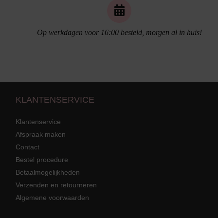
Op werkdagen voor 16:00 besteld, morgen al in huis!
Naadloos ondergoed
KLANTENSERVICE
Klantenservice
Afspraak maken
Contact
Strandkleding
terug
Grote mat
Bestel procedure
Betaalmogelijkheden
Badmode met structuur stof
Zwarte ba
Alle Strandkleding
Verzenden en retourneren
Algemene voorwaarden
Tuniek En Blouses