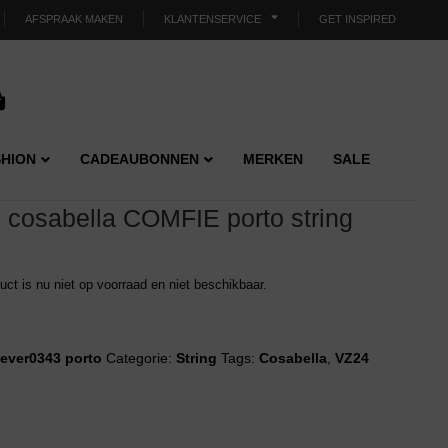
AFSPRAAK MAKEN
KLANTENSERVICE
GET INSPIRED
HION
CADEAUBONNEN
MERKEN
SALE
cosabella COMFIE porto string
duct is nu niet op voorraad en niet beschikbaar.
ever0343 porto
Categorie:
String
Tags:
Cosabella
,
VZ24