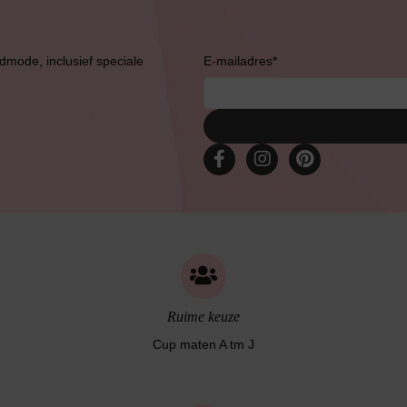
admode, inclusief speciale
E-mailadres
*
Slipdress
Bestsellers
Ruime keuze
Cup maten A tm J
Bruidslingerie