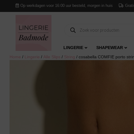
Op werkdagen voor 16:00 uur besteld, morgen in huis
Grati
Producten
zoeken
LINGERIE
SHAPEWEAR
Home
/
Lingerie
/
Alle Slips
/
String
/ cosabella COMFIE porto stri