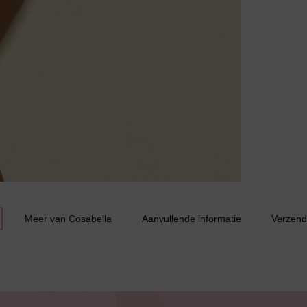
Jarratel
Huispak
Meer van Cosabella
Aanvullende informatie
Verzend
Grote maten lingerie