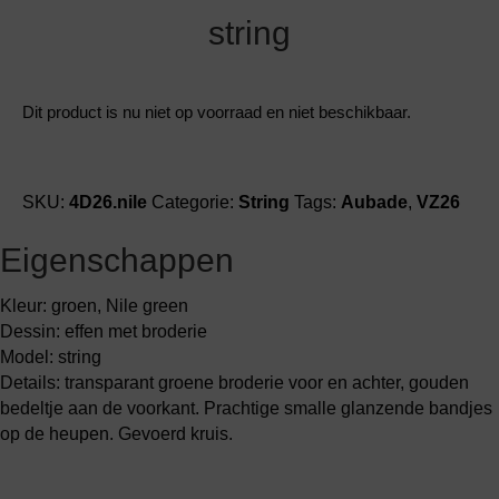
Grote maten lingerie
Strandkleding
Slipdress
Algemene voorwaarden
string
BH Zonder 
Short
Bestsellers
Grote maten badmode
Sport BH
Dit product is nu niet op voorraad en niet beschikbaar.
Bruidslingerie
Badmode met glitter
Voeding BH
Naadloos ondergoed
Badmode met structuur stof
SKU:
4D26.nile
Categorie:
String
Tags:
Aubade
,
VZ26
Zwarte badmode
Eigenschappen
Kleur: groen, Nile green
Dessin: effen met broderie
Model: string
Details: transparant groene broderie voor en achter, gouden
bedeltje aan de voorkant. Prachtige smalle glanzende bandjes
op de heupen. Gevoerd kruis.