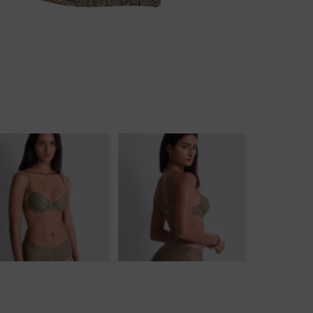
Body
Badjassen