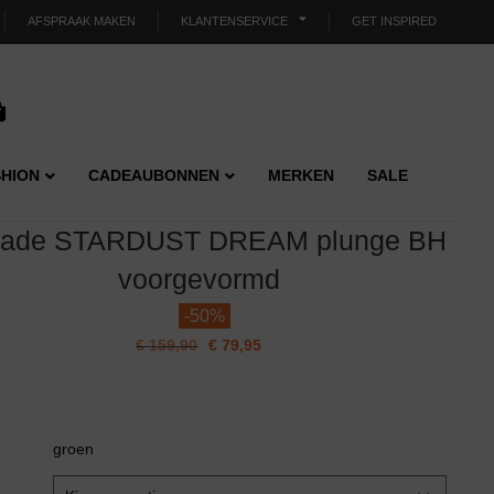
AFSPRAAK MAKEN
KLANTENSERVICE
GET INSPIRED
HION
CADEAUBONNEN
MERKEN
SALE
ade STARDUST DREAM plunge BH
voorgevormd
-
50%
€
159,90
€
79,95
groen