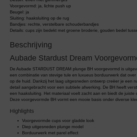
Voorgevormd: ja, lichte push up
Beugel: ja
Sluiting: haaksluiting op de rug
Bandjes: rechte, verstelbare schouderbandjes
Details: cups zijn bedekt met groene broderie, gouden bedel tus
Beschrijving
Aubade Stardust Dream Voorgevorm
De Aubade STARDUST DREAM plunge BH voorgevormd is uitgevoerd 
een combinatie van stevige tule en luxueus borduurwerk dat over 
op de huid. Dankzij het laag uitgesneden ontwerp creëer je een na
detail aangebracht voor een subtiele afwerking. De BH heeft vers
een haaksluiting. Het materiaal voelt zacht aan en biedt de juis
Deze voorgevormde BH vormt een mooie basis onder diverse kle
Highlights
Voorgevormde cups voor gladde look
Diep uitgesneden plunge model
Borduurwerk met parel effect