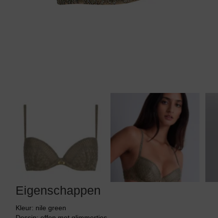
Tankini top
Eigenschappen
Kleur: nile green
Dessin: effen met glimmertjes