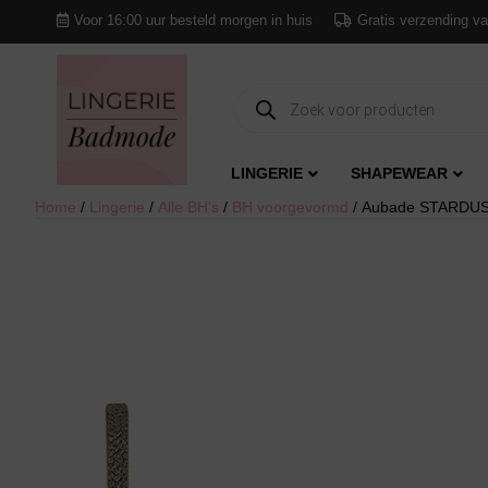
Voor 16:00 uur besteld morgen in huis
Gratis verzending va
Producten
zoeken
LINGERIE
SHAPEWEAR
Home
/
Lingerie
/
Alle BH's
/
BH voorgevormd
/ Aubade STARDUS