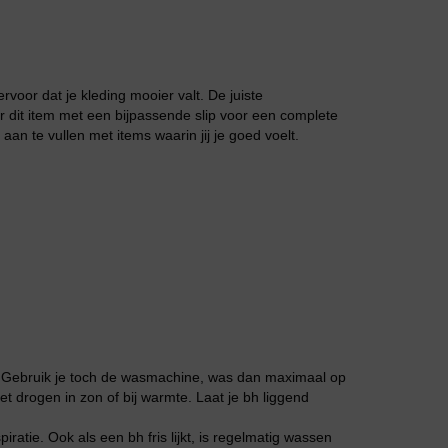
Grote maten lingerie
voor dat je kleding mooier valt. De juiste
 dit item met een bijpassende slip voor een complete
aan te vullen met items waarin jij je goed voelt.
Slipdress
. Gebruik je toch de wasmachine, was dan maximaal op
et drogen in zon of bij warmte. Laat je bh liggend
Bestsellers
ratie. Ook als een bh fris lijkt, is regelmatig wassen