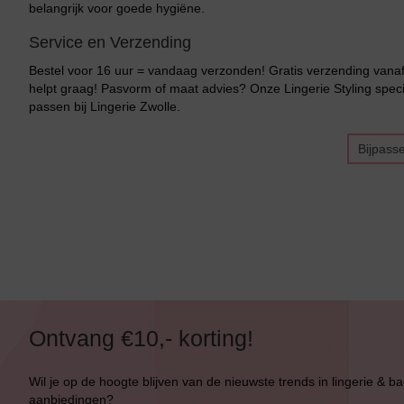
belangrijk voor goede hygiëne.
Bikini Top
Service en Verzending
Bikini Push-Up
Bestel voor 16 uur = vandaag verzonden! Gratis verzending vanaf 
Bikini Met Beugel
helpt graag! Pasvorm of maat advies? Onze Lingerie Styling specia
passen bij Lingerie Zwolle.
Bijpass
Ontvang €10,- korting!
Wil je op de hoogte blijven van de nieuwste trends in lingerie & b
aanbiedingen?