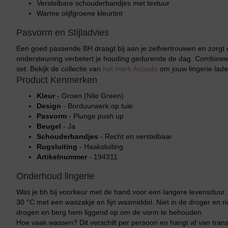
Verstelbare schouderbandjes met textuur
Warme olijfgroene kleurtint
Pasvorm en Stijladvies
Een goed passende BH draagt bij aan je zelfvertrouwen en zorgt er
ondersteuning verbetert je houding gedurende de dag. Combineer
set. Bekijk de collectie van
het merk Aubade
om jouw lingerie lade 
Product Kenmerken
Kleur
- Groen (Nile Green)
Design
- Borduurwerk op tule
Pasvorm
- Plunge push up
Beugel
- Ja
Schouderbandjes
- Recht en verstelbaar
Rugsluiting
- Haaksluiting
Artikelnummer
- 194311
Onderhoud lingerie
Bikini top
terug
Was je bh bij voorkeur met de hand voor een langere levensduur
30 °C met een waszakje en fijn wasmiddel. Niet in de droger en ni
drogen en berg hem liggend op om de vorm te behouden.
Alle Bikini’s
Hoe vaak wassen? Dit verschilt per persoon en hangt af van transpi