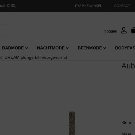
naf €100,-
FYSIEKE WINKEL
CONTACT
inloggen
BADMODE
NACHTMODE
BEENMODE
BODYFAS
T DREAM plunge BH voorgevormd
Aub
Kleur
Maat