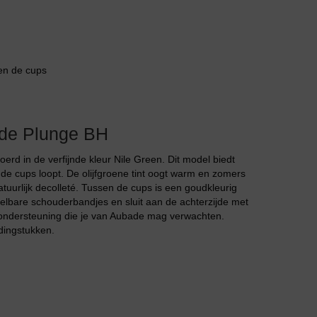
Jarratel
sen de cups
de Plunge BH
Huispak
in de verfijnde kleur Nile Green. Dit model biedt
de cups loopt. De olijfgroene tint oogt warm en zomers
tuurlijk decolleté. Tussen de cups is een goudkleurig
telbare schouderbandjes en sluit aan de achterzijde met
te ondersteuning die je van Aubade mag verwachten.
dingstukken.