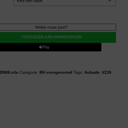
e
Welke maat past?
DUST
M
TOEVOEGEN AAN WINKELWAGEN
evormd
DN08.nile
Categorie:
BH voorgevormd
Tags:
Aubade
,
VZ26