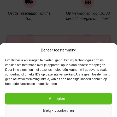
Gratis verzending vanaf €
Op werkdagen voor 16:00
100,-
besteld, morgen al in huis!
Ontvang €10,- korting
Beheer toestemming
Gratis cadeau verpakking
Bellen kan!
Om de beste ervaringen te bieden, gebruiken wij technologieën zoals
Schrijf je in voor de nieuwsbrief en ontvang een
cookies om informatie over je apparaat op te slaan en/of te raadplegen.
Door in te stemmen met deze technologieën kunnen wij gegevens zoals
kortingscode van €10,- op je volgende bestelling.
surfgedrag of unieke ID's op deze site verwerken. Als je geen toestemming
geeft of uw toestemming intrekt, kan dit een nadelige invloed hebben op
KLANTENSERVICE
E-mailadres
*
bepaalde functies en mogelijkheden.
OPENINGSTIJDEN
Klantenservice
Accepteren
Afspraak maken
AANMELDEN
CONTACT
Contact
Bekijk voorkeuren
maandag
13:00 - 17:30
Bestel procedure
Diezerstraat 116