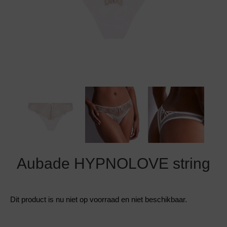
Grote maten lingerie
Strandkleding
Slipdress
Algemene voorwaarden
BH Zonder 
Short
Bestsellers
Grote maten badmode
Sport BH
Bruidslingerie
Badmode met glitter
Voeding BH
Naadloos ondergoed
Badmode met structuur stof
Zwarte badmode
Aubade HYPNOLOVE string
Dit product is nu niet op voorraad en niet beschikbaar.