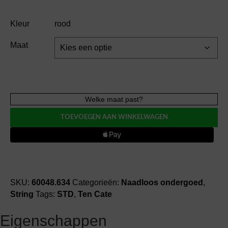
Kleur
rood
Maat
Ten
Welke maat past?
Cate
TOEVOEGEN AAN WINKELWAGEN
SECRET
high
waist
string
aantal
SKU:
60048.634
Categorieën:
Naadloos ondergoed
,
String
Tags:
STD
,
Ten Cate
Eigenschappen