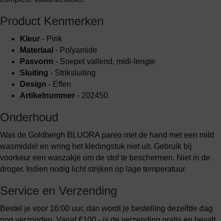
Product Kenmerken
Kleur
- Pink
Materiaal
- Polyamide
Pasvorm
- Soepel vallend, midi-lengte
Sluiting
- Striksluiting
Design
- Effen
Artikelnummer
- 202450
Onderhoud
Was de Goldbergh BLUORA pareo met de hand met een mild
wasmiddel en wring het kledingstuk niet uit. Gebruik bij
voorkeur een waszakje om de stof te beschermen. Niet in de
droger. Indien nodig licht strijken op lage temperatuur.
Service en Verzending
Bestel je voor 16:00 uur, dan wordt je bestelling dezelfde dag
nog verzonden. Vanaf €100,- is de verzending gratis en bevalt