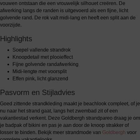
vouwen ontstaan die een vrouwelijk silhouet creëren. De
afwerking langs de randen is uitgevoerd als een fijne, licht
golvende rand. De rok valt midi-lang en heeft een split aan de
voorzijde.
Highlights
Soepel vallende strandrok
Knoopdetail met plooieffect
Fijne golvende randafwerking
Midi-lengte met voorsplit
Effen pink, licht glanzend
Pasvorm en Stijladvies
Goed zittende strandkleding maakt je beachlook compleet, of je
nu naar het strand gaat, langs het zwembad zit of een
vakantiestad verkent. Deze Goldbergh strandpareo draag je om
je badpak of bikini en pas je aan door de knoop strakker of
losser te binden. Bekijk meer strandmode van
Goldbergh
voor
complete vakantielooks.